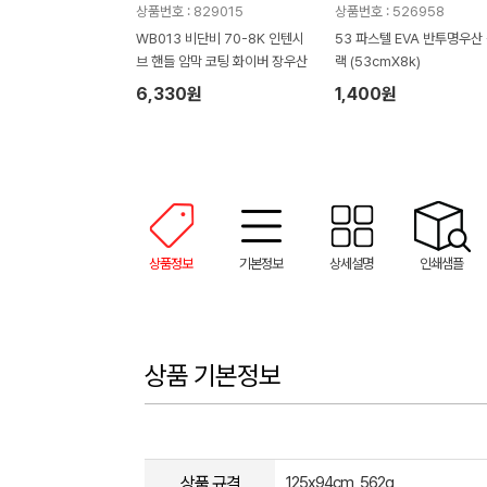
상품번호 : 829015
상품번호 : 526958
WB013 비단비 70-8K 인텐시
53 파스텔 EVA 반투명우산
브 핸들 암막 코팅 화이버 장우산
랙 (53cmX8k)
6,330원
1,400원
상품정보
기본정보
상세설명
인쇄샘플
상품 기본정보
상품 규격
125x94cm, 562g