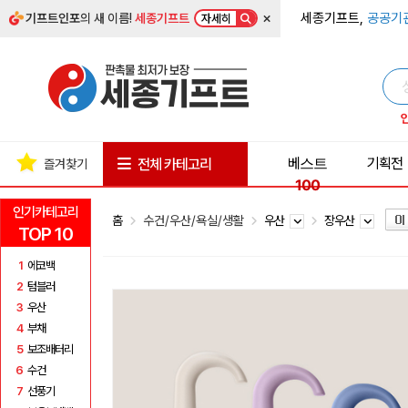
×
세종기프트,
공공기
기프트인포
의 새 이름!
세종기프트
자세히
베스트
기획전
전체 카테고리
즐겨찾기
100
인기카테고리
홈
수건/우산/욕실/생활
우산
장우산
TOP 10
1
에코백
2
텀블러
3
우산
4
부채
5
보조배터리
6
수건
7
선풍기