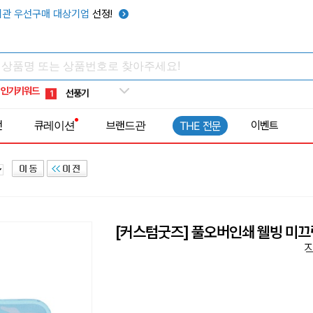
텀블러
7
관 우선구매 대상기업
선정!
쿨토시
8
넥쿨러
9
타포린가방
10
인기키워드
선풍기
1
전
큐레이션
브랜드관
이벤트
THE 전문
[커스텀굿즈] 풀오버인쇄 웰빙 미끄