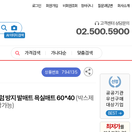
로그인
회원가입
비회원조회
장바구니
질문과답변
회사소개
고객센터 상담문의
02.500.5900
AI 이미지 검색
가격검색
가나다순
맞춤검색
794135
상품번호
공공기관
럼 방지 발매트 욕실매트 60*40
(박스제
우선구매
작가능)
대상기업
BEST →
최저가
를