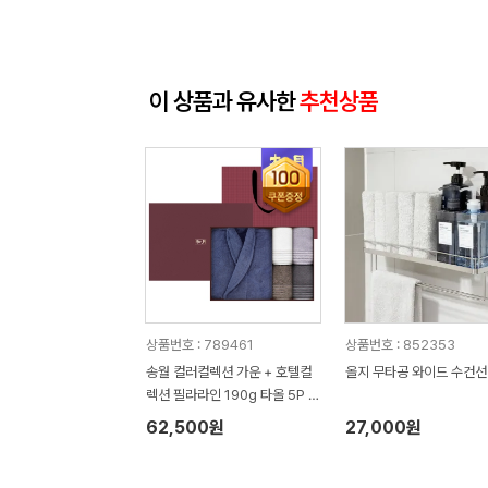
이 상품과 유사한
추천상품
상품번호 : 789461
상품번호 : 852353
송월 컬러컬렉션 가운 + 호텔컬
올지 무타공 와이드 수건
렉션 필라라인 190g 타올 5P 세
트
62,500원
27,000원