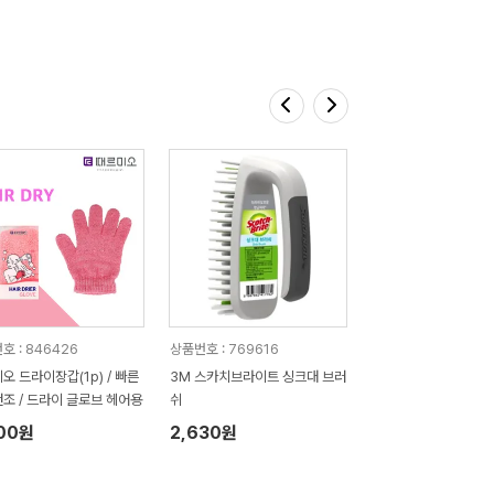
호 : 846426
상품번호 : 769616
오 드라이장갑(1p) / 빠른
3M 스카치브라이트 싱크대 브러
조 / 드라이 글로브 헤어용
쉬
300원
2,630원