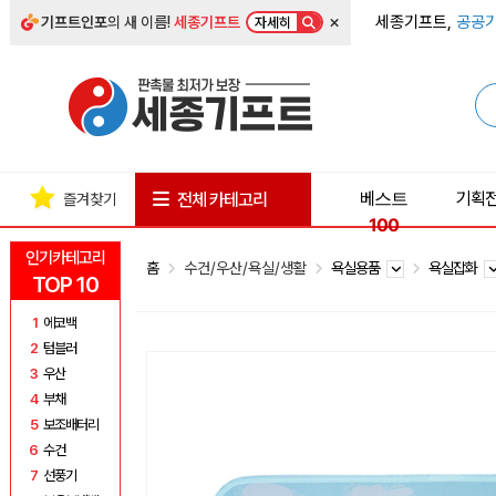
×
세종기프트,
공공기
기프트인포
의 새 이름!
세종기프트
자세히
베스트
기획
전체 카테고리
즐겨찾기
100
인기카테고리
홈
수건/우산/욕실/생활
욕실용품
욕실잡화
TOP 10
1
에코백
2
텀블러
3
우산
4
부채
5
보조배터리
6
수건
7
선풍기