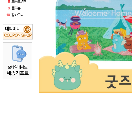
8
보온보냉백
9
물티슈
10
장바구니
대박머니
₩
COUPON
SHOP
모바일에서도
세종기프트