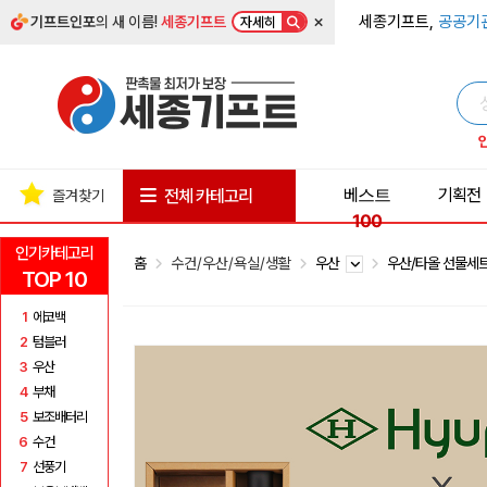
×
세종기프트,
공공기
기프트인포
의 새 이름!
세종기프트
자세히
베스트
기획전
전체 카테고리
즐겨찾기
100
인기카테고리
홈
수건/우산/욕실/생활
우산
우산/타올 선물세
TOP 10
1
에코백
2
텀블러
3
우산
4
부채
5
보조배터리
6
수건
7
선풍기