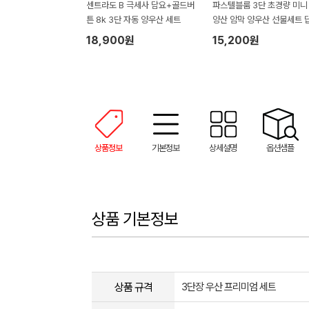
센트라도 B 극세사 담요+골드버
파스텔블룸 3단 초경량 미니
튼 8k 3단 자동 양우산 세트
양산 암막 양우산 선물세트 
품+무한타올세트 푸들이 40
18,900원
15,200원
50g 수건세트
상품정보
기본정보
상세설명
옵션샘플
상품 기본정보
상품 규격
3단장 우산 프리미엄 세트