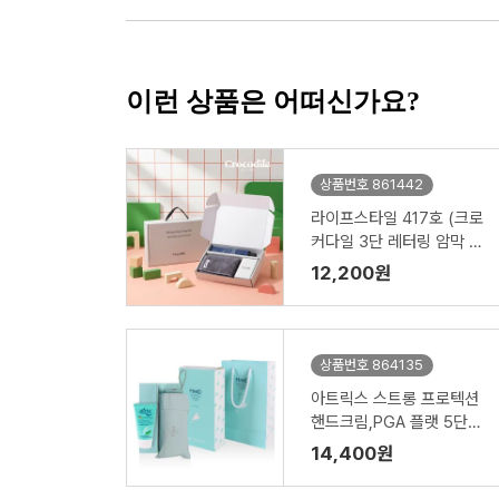
이런 상품은 어떠신가요?
상품번호 861442
라이프스타일 417호 (크로
커다일 3단 레터링 암막 전
자동 우산 VIP+심플 타올 1
12,200원
50g)
상품번호 864135
아트릭스 스트롱 프로텍션
핸드크림,PGA 플랫 5단수
동 양우산세트
14,400원