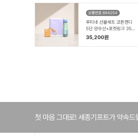
상품번호 864254
루티네 선물세트 코튼캔디
5단 양우산+포켓링크 35
W 보조배터리 10000mAh
35,200원
첫 마음 그대로! 세종기프트가 약속드