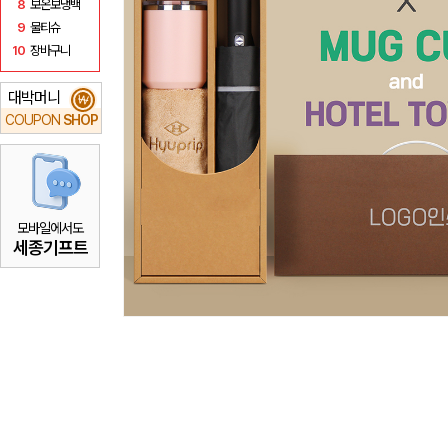
8
보온보냉백
9
물티슈
10
장바구니
대박머니
₩
COUPON
SHOP
모바일에서도
세종기프트