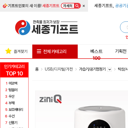
×
세종기프트,
공공기
기프트인포
의 새 이름!
세종기프트
자세히
베스트
기획전
전체 카테고리
즐겨찾기
100
인기카테고리
홈
USB/디지털/가전
가습기/공기청정기
탁상/
TOP 10
1
에코백
2
텀블러
3
우산
4
부채
5
보조배터리
6
수건
7
선풍기