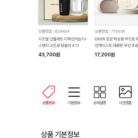
상품번호 : 824404
상품번호 : 715518
시즈넬 선물세트 디렉션가습기+
EIKER 감성 탁상용 무드등 
스탠리 고진공 텀블러 473
안개미스트 대용량 무선 초
가습기
43,700원
17,200원
상품정보
기본정보
상세설명
시안샘플
상품 기본정보