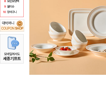
8
보온보냉백
9
물티슈
10
장바구니
대박머니
₩
COUPON
SHOP
모바일에서도
세종기프트