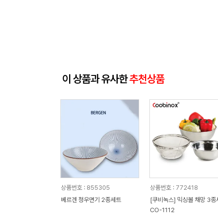
이 상품과 유사한
추천상품
상품번호 : 855305
상품번호 : 772418
베르겐 청우면기 2종세트
[쿠비녹스] 믹싱볼 채망 3종세트
CO-1112