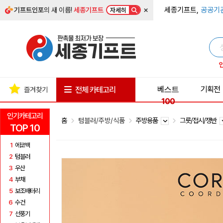
×
세종기프트,
공공기
기프트인포
의 새 이름!
세종기프트
자세히
베스트
기획전
전체 카테고리
즐겨찾기
100
인기카테고리
홈
텀블러/주방/식품
주방용품
그릇/접시/쟁반
TOP 10
1
에코백
2
텀블러
3
우산
4
부채
5
보조배터리
6
수건
7
선풍기