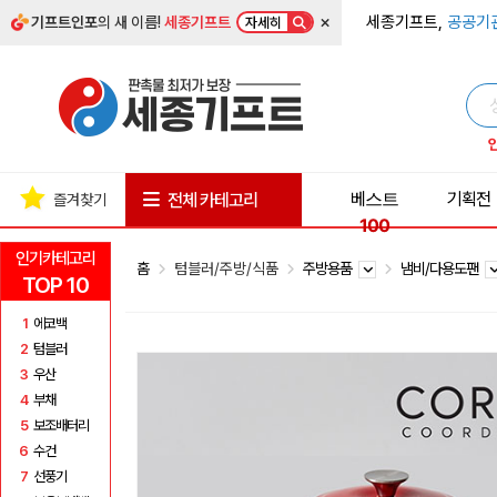
×
세종기프트,
공공기
기프트인포
의 새 이름!
세종기프트
자세히
베스트
기획전
전체 카테고리
즐겨찾기
100
인기카테고리
홈
텀블러/주방/식품
주방용품
냄비/다용도팬
TOP 10
1
에코백
2
텀블러
3
우산
4
부채
5
보조배터리
6
수건
7
선풍기