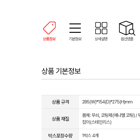
상품정보
기본정보
상세설명
옵션샘플
상품 기본정보
상품 규격
285(W)*154(D)*275(H)mm
몸체: 무쇠, 코팅제(에나멜 코팅) / 
상품 재질
잡이(스테인리스)
박스포장수량
1박스 4개