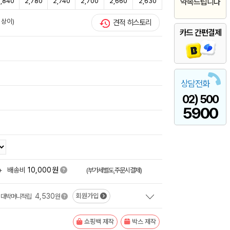
,840
2,780
2,740
2,700
2,660
2,630
약속드립니다
 상이)
견적 히스토리
카드 간편결제
상담전화
02) 500
5900
원
+
배송비
10,000
(부가세별도,주문시결제)
4,530
회원가입
대박머니적립
원
쇼핑백 제작
박스 제작