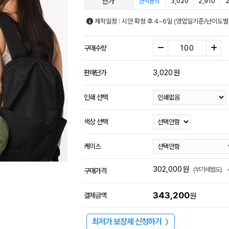
단가
3,020
2,910
2
견적문의
제작일정 : 시안 확정 후 4~6일 (영업일기준/난이도별
구매수량
3,020
원
판매단가
인쇄 선택
색상 선택
케이스
302,000
원
(부가세별도)
구매가격
343,200
결제금액
원
최저가 보장제 신청하기
〉