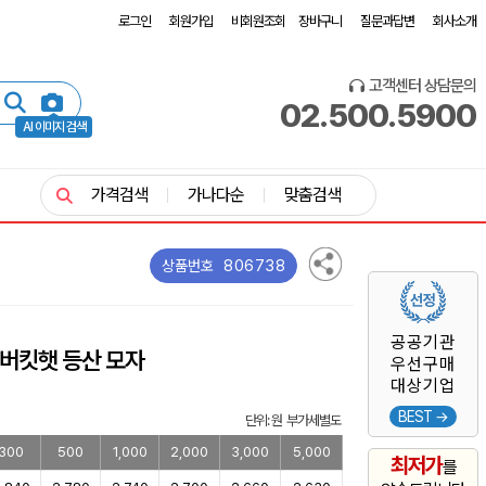
로그인
회원가입
비회원조회
장바구니
질문과답변
회사소개
고객센터 상담문의
02.500.5900
AI 이미지 검색
가격검색
가나다순
맞춤검색
806738
상품번호
공공기관
 버킷햇 등산 모자
우선구매
대상기업
BEST →
단위: 원 부가세별도
300
500
1,000
2,000
3,000
5,000
최저가
를