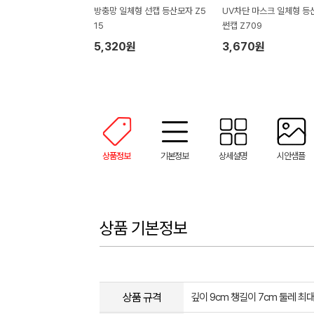
방충망 일체형 선캡 등산모자 Z5
UV차단 마스크 일체형 등
15
썬캡 Z709
5,320원
3,670원
상품정보
기본정보
상세설명
시안샘플
상품 기본정보
상품 규격
깊이 9cm 챙길이 7cm 둘레 최대