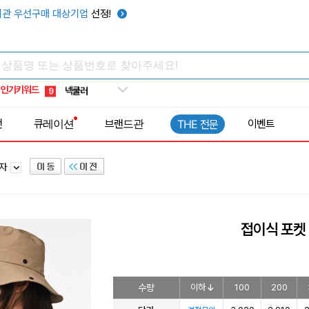
키캡
5
관 우선구매 대상기업
선정!
우산
6
텀블러
7
쿨토시
8
인기키워드
넥쿨러
9
타포린가방
10
전
큐레이션
브랜드관
이벤트
THE 전문
선풍기
1
모자
접이식 포켓
수량
이하
100
200