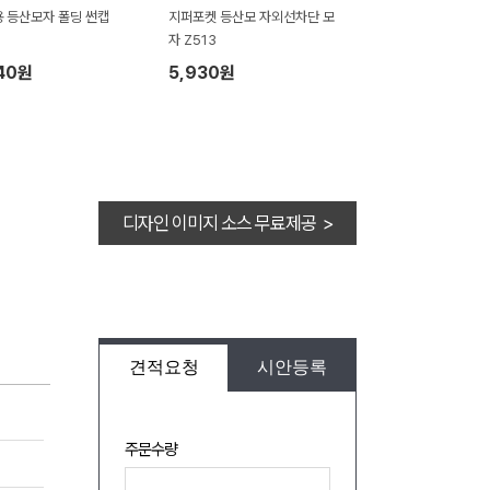
 등산모자 폴딩 썬캡
지퍼포켓 등산모 자외선차단 모
자 Z513
40원
5,930원
디자인 이미지 소스 무료제공 >
견적요청
시안등록
주문수량