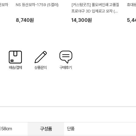
산모자
NS 등산모자-1759 (5컬러)
[커스텀굿즈] 풀오버인쇄 고품질
휴대용
프로야구 3D 입체로고 모자 (박
스제작가능)
8,740원
14,300원
5,4
배송/결제
상품문의
구매후기
구성품
 58cm
단품