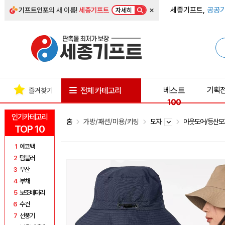
×
세종기프트,
공공기
기프트인포
의 새 이름!
세종기프트
자세히
베스트
기획
전체 카테고리
즐겨찾기
100
인기카테고리
홈
가방/패션/미용/키링
모자
아웃도어/등산
TOP 10
1
에코백
2
텀블러
3
우산
4
부채
5
보조배터리
6
수건
7
선풍기