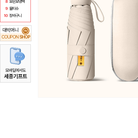
8
보온보냉백
9
물티슈
10
장바구니
대박머니
₩
COUPON
SHOP
모바일에서도
세종기프트