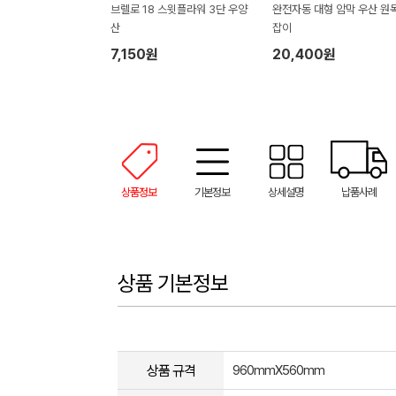
브렐로 18 스윗플라워 3단 우양
완전자동 대형 암막 우산 원
산
잡이
7,150원
20,400원
상품정보
기본정보
상세설명
납품사례
상품 기본정보
상품 규격
960mmX560mm