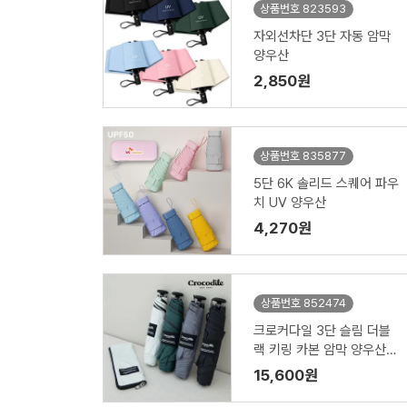
상품번호 823593
자외선차단 3단 자동 암막
양우산
2,850원
상품번호 835877
5단 6K 솔리드 스퀘어 파우
치 UV 양우산
4,270원
상품번호 852474
크로커다일 3단 슬림 더블
랙 키링 카본 암막 양우산
(55사이즈)
15,600원