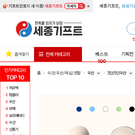
×
세종기프트,
공공기
기프트인포
의 새 이름!
세종기프트
자세히
베스트
기획전
전체 카테고리
즐겨찾기
100
인기카테고리
홈
수건/우산/욕실/생활
우산
3단/5단우산
TOP 10
1
에코백
2
텀블러
3
우산
4
부채
5
보조배터리
6
수건
7
선풍기