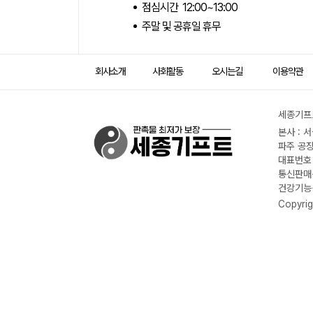
점심시간 12:00~13:00
주말 및 공휴일 휴무
회사소개
사회활동
오시는길
이용약관
세종기프트
본사 : 
파주 공장
대표번호 :
통신판매신
건강기능식
Copyrig