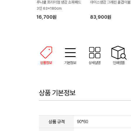
루나쿨 프리미엄 냉감 소파패드
아이스냉감 그래핀 홑겹이불
3인 63x180cm
16,700원
83,900원
상품정보
기본정보
상세설명
인쇄샘플
상품 기본정보
상품 규격
90*60