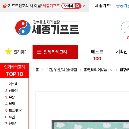
×
세종기프트,
공공기
기프트인포
의 새 이름!
세종기프트
자세히
베스트
기획전
전체 카테고리
즐겨찾기
100
인기카테고리
홈
수건/우산/욕실/생활
홈/인테리어용품
침구/
TOP 10
1
에코백
2
텀블러
3
우산
4
부채
5
보조배터리
6
수건
7
선풍기