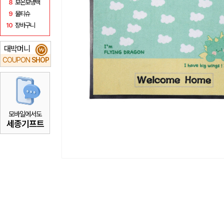
8
보온보냉백
9
물티슈
10
장바구니
대박머니
₩
COUPON
SHOP
모바일에서도
세종기프트