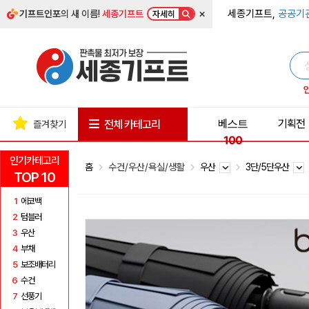
×
세종기프트,
공공기
기프트인포
의 새 이름!
세종기프트
자세히
베스트
기획전
전체 카테고리
즐겨찾기
100
인기카테고리
홈
수건/우산/욕실/생활
우산
3단/5단우산
TOP 10
1
에코백
2
텀블러
3
우산
4
부채
5
보조배터리
6
수건
7
선풍기