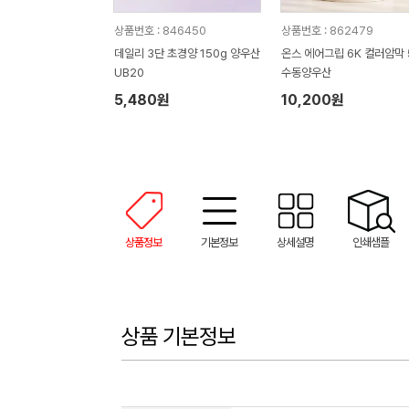
상품번호 : 846450
상품번호 : 862479
데일리 3단 초경양 150g 양우산
온스 에어그립 6K 컬러암막 
UB20
수동양우산
5,480원
10,200원
상품정보
기본정보
상세설명
인쇄샘플
상품 기본정보