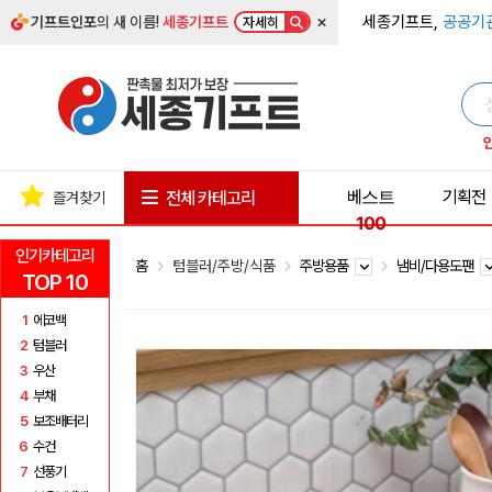
×
세종기프트,
공공기
기프트인포
의 새 이름!
세종기프트
자세히
베스트
기획전
전체 카테고리
즐겨찾기
100
인기카테고리
홈
텀블러/주방/식품
주방용품
냄비/다용도팬
TOP 10
1
에코백
2
텀블러
3
우산
4
부채
5
보조배터리
6
수건
7
선풍기