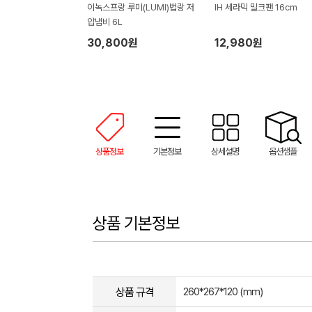
이녹스프랑 루미(LUMI)법랑 저
IH 세라믹 밀크팬 16cm
압냄비 6L
30,800원
12,980원
상품정보
기본정보
상세설명
옵션샘플
상품 기본정보
상품 규격
260*267*120 (mm)