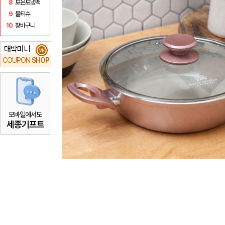
8
보온보냉백
9
물티슈
10
장바구니
대박머니
₩
COUPON
SHOP
모바일에서도
세종기프트