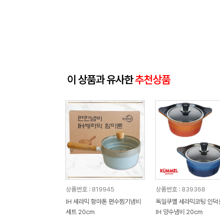
이 상품과 유사한
추천상품
상품번호 : 819945
상품번호 : 839368
IH 세라믹 함마톤 편수찜기냄비
독일쿠멜 세라믹코팅 인덕
세트 20cm
IH 양수냄비 20cm