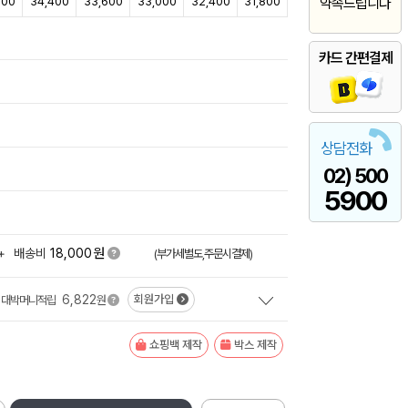
600
34,400
33,600
33,000
32,400
31,800
약속드립니다
카드 간편결제
상담전화
02) 500
5900
원
+
배송비
18,000
(부가세별도,주문시결제)
6,822
회원가입
대박머니적립
원
쇼핑백 제작
박스 제작