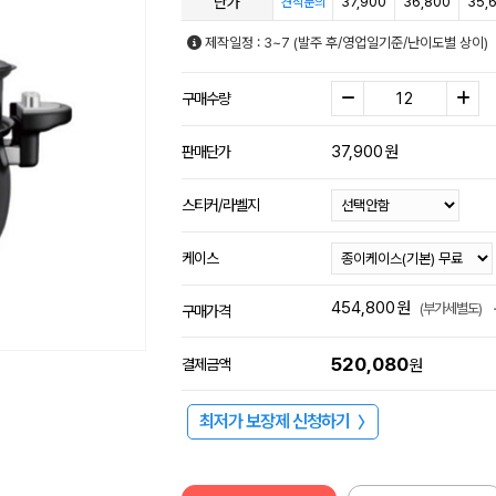
단가
37,900
36,800
35,
견적문의
제작일정 : 3~7 (발주 후/영업일기준/난이도별 상이)
구매수량
37,900
원
판매단가
스티커/라벨지
케이스
454,800
원
(부가세별도)
구매가격
520,080
결제금액
원
최저가 보장제 신청하기
〉