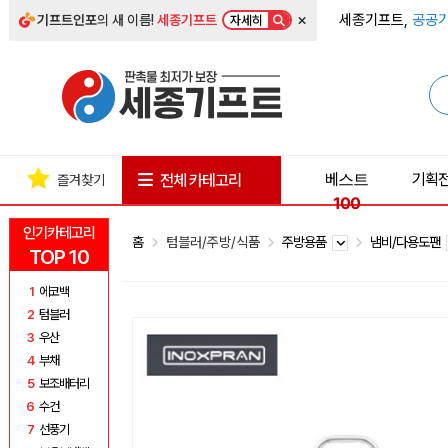
×
세종기프트,
공공기
기프트인포
의 새 이름!
세종기프트
자세히
베스트
기획
전체 카테고리
즐겨찾기
100
인기카테고리
홈
텀블러/주방/식품
주방용품
냄비/다용도팬
TOP 10
1
에코백
2
텀블러
3
우산
4
부채
5
보조배터리
6
수건
7
선풍기