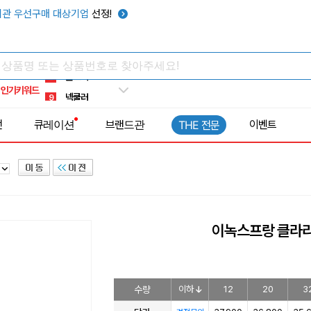
키캡
5
관 우선구매 대상기업
선정!
우산
6
텀블러
7
쿨토시
8
인기키워드
넥쿨러
9
타포린가방
10
전
큐레이션
브랜드관
이벤트
THE 전문
선풍기
1
이녹스프랑 클라리
수량
이하
12
20
3