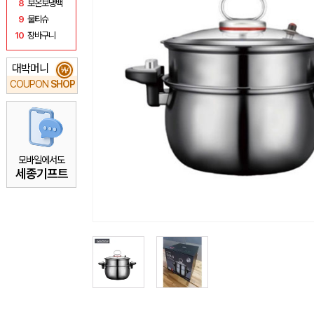
8
보온보냉백
9
물티슈
10
장바구니
대박머니
₩
COUPON
SHOP
모바일에서도
세종기프트