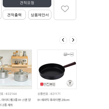
견적요청
견적출력
상품제안서
호 : 832144
상품번호 : 821171
. 마이티 통3중 IH 스텐 양
IH 세라믹 후라이팬 28cm
비 2종 세트