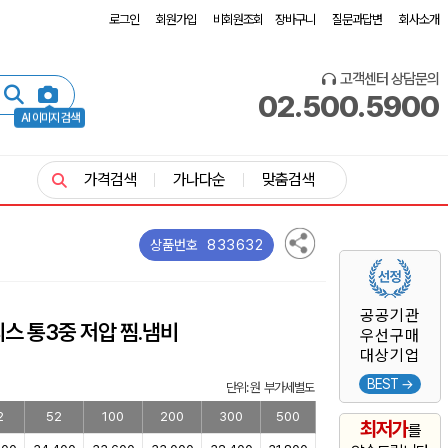
로그인
회원가입
비회원조회
장바구니
질문과답변
회사소개
고객센터 상담문의
02.500.5900
AI 이미지 검색
가격검색
가나다순
맞춤검색
833632
상품번호
공공기관
스 통3중 저압 찜.냄비
우선구매
대상기업
BEST →
단위: 원 부가세별도
2
52
100
200
300
500
최저가
를