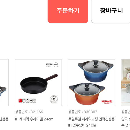
주문하기
장바구니
상품번호 : 821169
상품번호 : 839367
상품번
션겸용
IH 세라믹 후라이팬 24cm
독일쿠멜 세라믹코팅 인덕션겸용
영국R
IH 양수냄비 24cm
수 냄