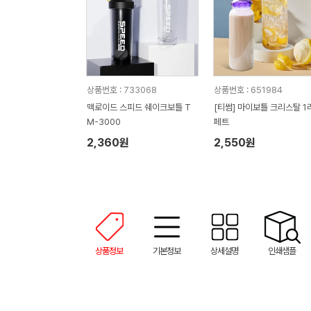
상품번호 : 733068
상품번호 : 651984
맥로이드 스피드 쉐이크보틀 T
[티썸] 마이보틀 크리스탈 1
M-3000
페트
2,360원
2,550원
상품정보
기본정보
상세설명
인쇄샘플