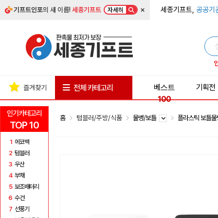
×
세종기프트,
공공기
기프트인포
의 새 이름!
세종기프트
자세히
베스트
기획전
전체 카테고리
즐겨찾기
100
인기카테고리
홈
텀블러/주방/식품
물병/보틀
플라스틱 보틀
TOP 10
1
에코백
2
텀블러
3
우산
4
부채
5
보조배터리
6
수건
7
선풍기