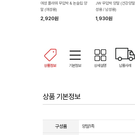
여성 플라워 무압박 & 논슬립 양
JW 무압박 양말 (건강양말)
말 (여성용)
성용 / 남성용)
2,920원
1,930원
상품정보
기본정보
상세설명
납품사례
상품 기본정보
구성품
양말1족