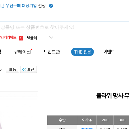
키캡
5
관 우선구매 대상기업
선정!
우산
6
텀블러
7
쿨토시
8
인기키워드
넥쿨러
9
타포린가방
10
전
큐레이션
브랜드관
이벤트
THE 전문
선풍기
1
플라워 망사 
수량
이하
200
300