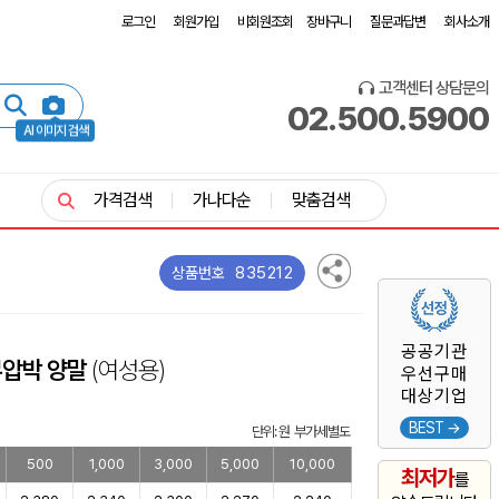
로그인
회원가입
비회원조회
장바구니
질문과답변
회사소개
고객센터 상담문의
02.500.5900
AI 이미지 검색
가격검색
가나다순
맞춤검색
835212
상품번호
공공기관
무압박 양말
(여성용)
우선구매
대상기업
BEST →
단위: 원 부가세별도
500
1,000
3,000
5,000
10,000
최저가
를