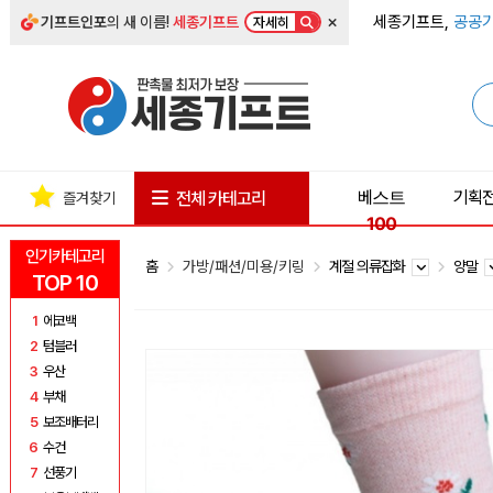
×
세종기프트,
공공기
기프트인포
의 새 이름!
세종기프트
자세히
베스트
기획
전체 카테고리
즐겨찾기
100
인기카테고리
홈
가방/패션/미용/키링
계절 의류잡화
양말
TOP 10
1
에코백
2
텀블러
3
우산
4
부채
5
보조배터리
6
수건
7
선풍기