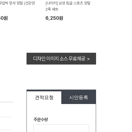
무압박 망사 양말 (건강양
[나이키] 남성 링글 스포츠 양말
2족 세트
50원
6,250원
디자인 이미지 소스 무료제공 >
견적요청
시안등록
주문수량