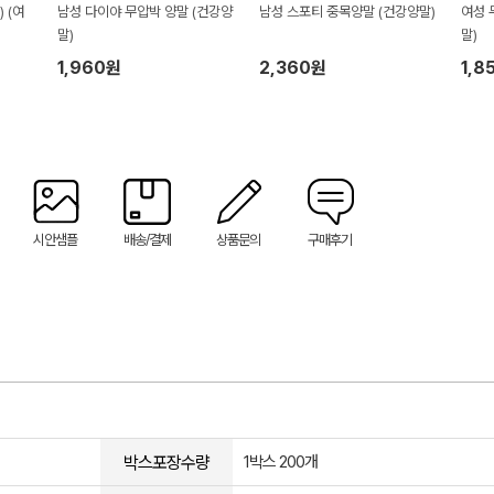
 (여
남성 다이야 무압박 양말 (건강양
남성 스포티 중목양말 (건강양말)
여성 
말)
말)
1,960원
2,360원
1,8
시안샘플
배송/결제
상품문의
구매후기
박스포장수량
1박스 200개