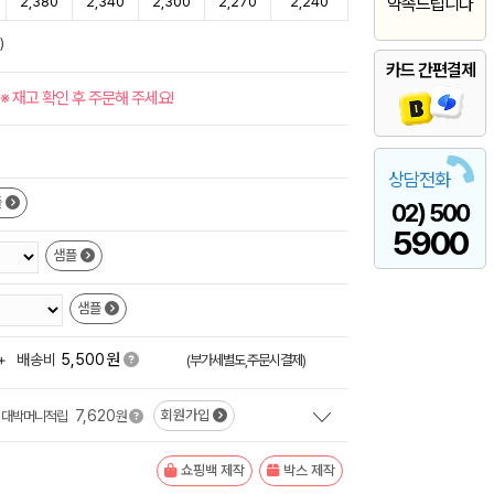
2,380
2,340
2,300
2,270
2,240
약속드립니다
)
카드 간편결제
※ 재고 확인 후 주문해 주세요!
상담전화
플
02) 500
5900
샘플
샘플
원
+
배송비
5,500
(부가세별도,주문시결제)
7,620
회원가입
대박머니적립
원
쇼핑백 제작
박스 제작