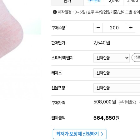
단가
2,540
2,450
견적문의
제작일정 : 3~5일 (발주 후/영업일기준/난이도별 상이
구매수량
2,540
원
판매단가
샘
스티커/라벨지
케이스
선물포장
508,000
원
(부가세별도)
구매가격
564,850
결제금액
원
최저가 보장제 신청하기
〉