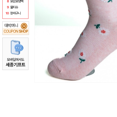
8
보온보냉백
9
물티슈
10
장바구니
대박머니
₩
COUPON
SHOP
모바일에서도
세종기프트