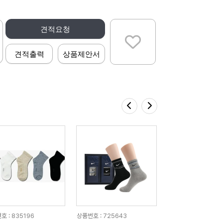
견적요청
견적출력
상품제안서
호 : 835196
상품번호 : 725643