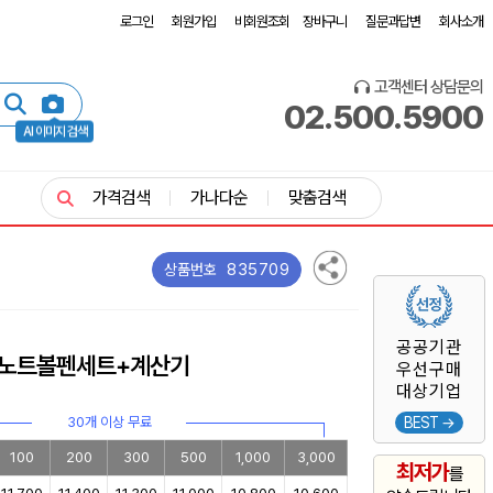
로그인
회원가입
비회원조회
장바구니
질문과답변
회사소개
고객센터 상담문의
02.500.5900
AI 이미지 검색
가격검색
가나다순
맞춤검색
835709
상품번호
공공기관
 노트볼펜세트+계산기
우선구매
대상기업
30개 이상 무료
BEST →
100
200
300
500
1,000
3,000
최저가
를