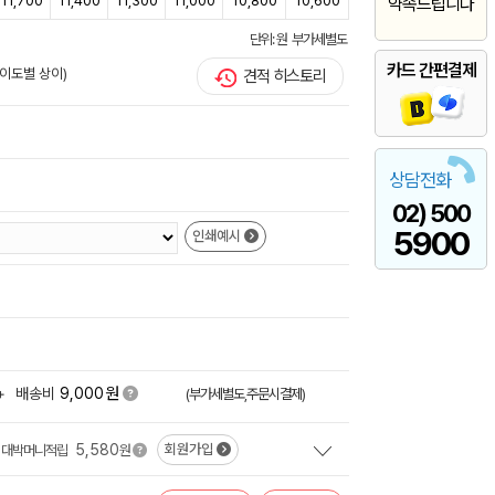
11,700
11,400
11,300
11,000
10,800
10,600
약속드립니다
단위: 원 부가세별도
카드 간편결제
난이도별 상이)
견적 히스토리
상담전화
02) 500
5900
인쇄예시
원
+
배송비
9,000
(부가세별도,주문시결제)
5,580
회원가입
대박머니적립
원