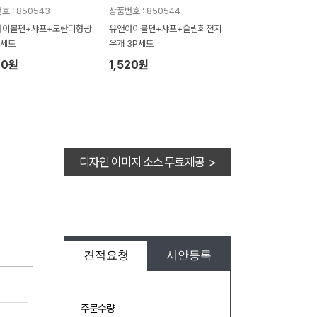
호 : 850543
상품번호 : 850544
아이볼펜+샤프+모란디형광
유앤아이볼펜+샤프+슬림회전지
P세트
우개 3P세트
20원
1,520원
디자인 이미지 소스 무료제공 >
견적요청
시안등록
주문수량