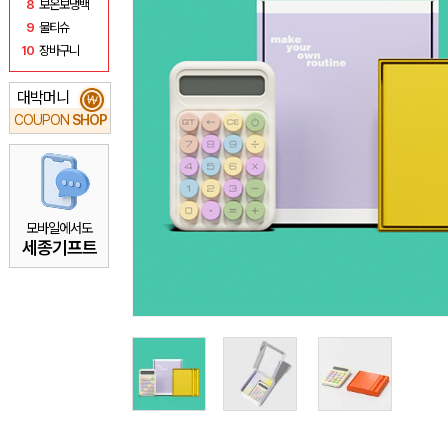
8
보온보냉백
9
물티슈
10
장바구니
대박머니
₩
COUPON
SHOP
모바일에서도
세종기프트