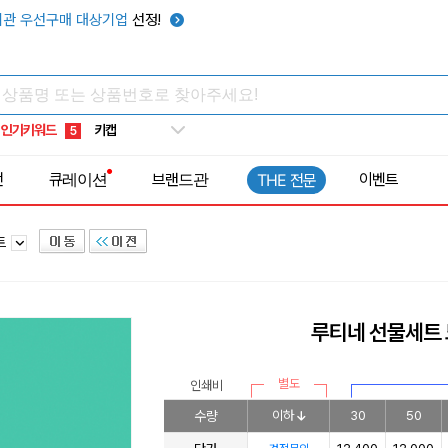
선풍기
1
관 우선구매 대상기업
선정!
부채
2
썬캡
3
보온보냉백
4
인기키워드
키캡
5
우산
6
전
큐레이션
브랜드관
이벤트
THE 전문
텀블러
7
쿨토시
8
트
넥쿨러
9
타포린가방
10
선풍기
1
루티네 선물세트
별도
인쇄비
수량
이하
30
50