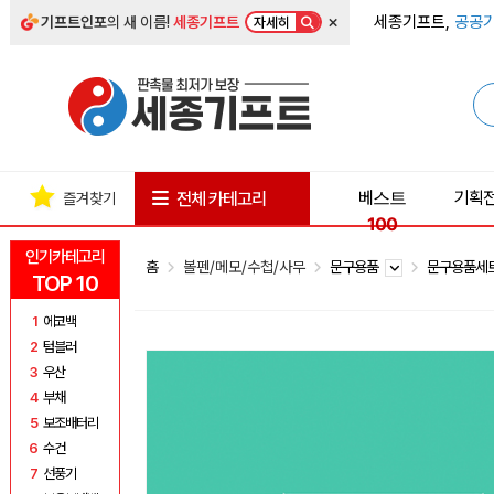
×
세종기프트,
공공기
기프트인포
의 새 이름!
세종기프트
자세히
베스트
기획
전체 카테고리
즐겨찾기
100
인기카테고리
홈
볼펜/메모/수첩/사무
문구용품
문구용품세
TOP 10
1
에코백
2
텀블러
3
우산
4
부채
5
보조배터리
6
수건
7
선풍기