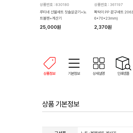
상품번호 : 830180
상품번호 : 361197
루티네 선물세트 칫솔살균기+노
똑딱이 PP 문구세트 206호
트볼펜+계산기
6*70*23mm)
25,000원
2,370원
상품정보
기본정보
상세설명
인쇄샘플
상품 기본정보