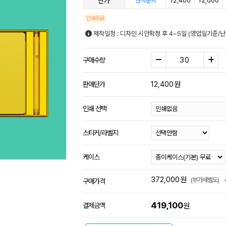
단가
12,400
12,000
견적문의
인쇄무료
제작일정 : 디자인 시안확정 후 4~5일 (영업일기준/
구매수량
12,400
원
판매단가
인쇄 선택
스티커/라벨지
케이스
372,000
원
(부가세별도)
구매가격
419,100
결제금액
원