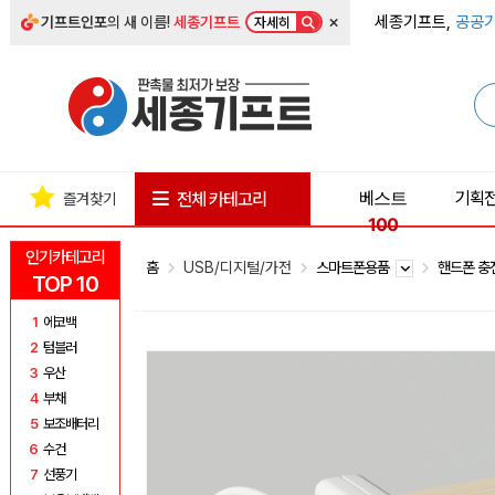
×
세종기프트,
공공기
기프트인포
의 새 이름!
세종기프트
자세히
베스트
기획
전체 카테고리
즐겨찾기
100
인기카테고리
홈
USB/디지털/가전
스마트폰용품
핸드폰 
TOP 10
1
에코백
2
텀블러
3
우산
4
부채
5
보조배터리
6
수건
7
선풍기