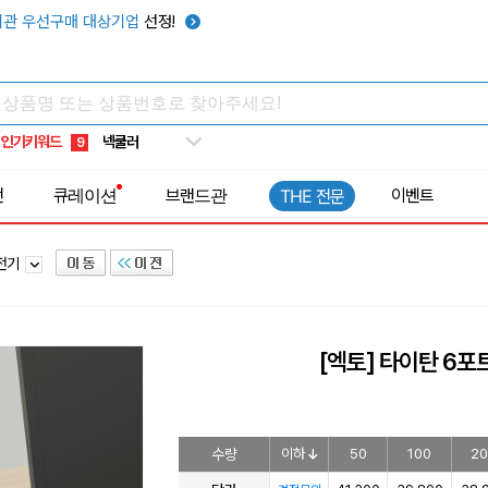
키캡
5
관 우선구매 대상기업
선정!
우산
6
텀블러
7
쿨토시
8
인기키워드
넥쿨러
9
타포린가방
10
전
큐레이션
브랜드관
이벤트
THE 전문
선풍기
1
충전기
[엑토] 타이탄 6포
수량
이하
50
100
20