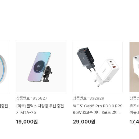
상품번호 : 835827
상품번호 : 832829
상품번호
선충전
[엑토] 플럭스 차량용 무선 충전
맥도도 GaN5 Pro PD3.0 PPS
유즈비
기 MTA-75
65W 초고속 미니 3포트 멀티충
이블 
전기
19,000원
29,000원
17,