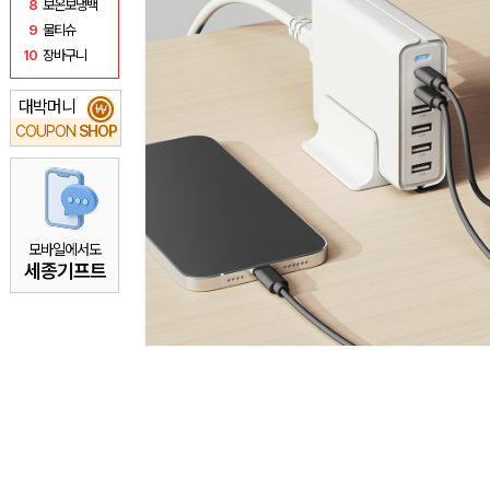
8
보온보냉백
9
물티슈
10
장바구니
대박머니
₩
COUPON
SHOP
모바일에서도
세종기프트