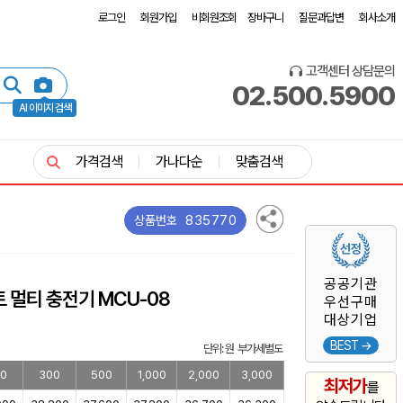
로그인
회원가입
비회원조회
장바구니
질문과답변
회사소개
고객센터 상담문의
02.500.5900
AI 이미지 검색
가격검색
가나다순
맞춤검색
835770
상품번호
공공기관
트 멀티 충전기 MCU-08
우선구매
대상기업
BEST →
단위: 원 부가세별도
0
300
500
1,000
2,000
3,000
최저가
를