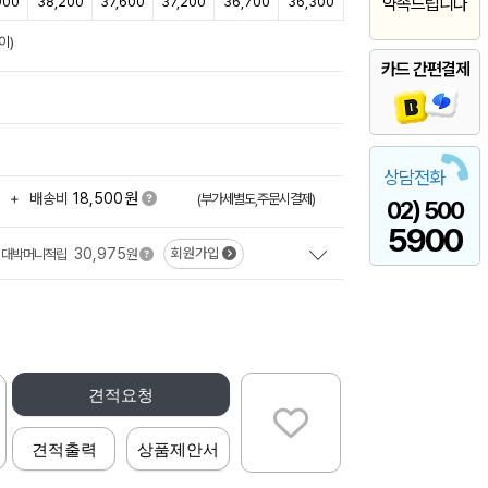
900
38,200
37,600
37,200
36,700
36,300
약속드립니다
이)
카드 간편결제
상담전화
원
+
배송비
18,500
(부가세별도,주문시결제)
02) 500
5900
30,975
회원가입
대박머니적립
원
견적요청
견적출력
상품제안서