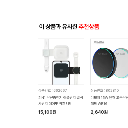
이 상품과 유사한
추천상품
상품번호 : 662667
상품번호 : 802810
2IN1 무선충전기 애플워치 갤럭
미모아 15W 원형 고속무
시워치 에어팟 버즈 나비
패드 WR16
15,100원
2,640원