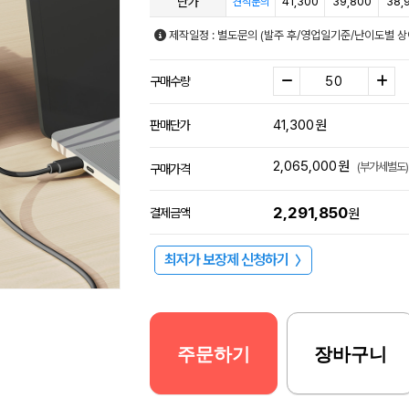
단가
41,300
39,800
38,
견적문의
제작일정 : 별도문의 (발주 후/영업일기준/난이도별 상
구매수량
41,300
원
판매단가
2,065,000
원
(부가세별도)
구매가격
2,291,850
결제금액
원
최저가 보장제 신청하기
〉
주문하기
장바구니