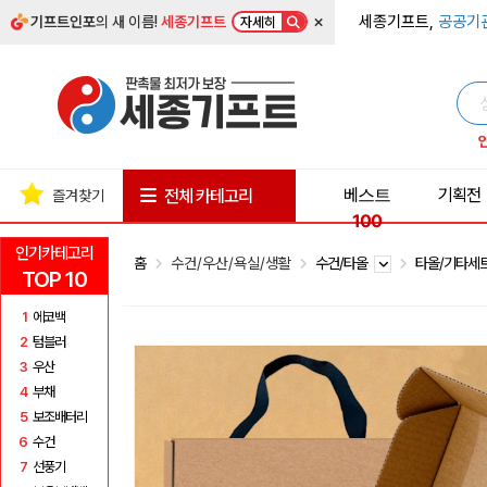
×
세종기프트,
공공기
기프트인포
의 새 이름!
세종기프트
자세히
베스트
기획전
전체 카테고리
즐겨찾기
100
인기카테고리
홈
수건/우산/욕실/생활
수건/타올
타올/기타세
TOP 10
1
에코백
2
텀블러
3
우산
4
부채
5
보조배터리
6
수건
7
선풍기