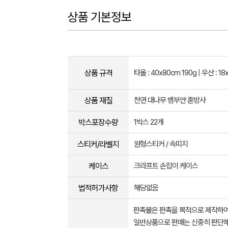
상품 기본정보
상품 규격
타올 : 40x80cm 190g | 우산 : 1
상품 재질
천연 대나무 뱀부얀 혼방사
박스포장수량
1박스 22개
스티커/라벨지
원형스티커 / 속띠지
케이스
크라프트 손잡이 케이스
법적허가사항
해당없음
판촉물은 판촉을 목적으로 제작하여
일반상품으로 판매는 신중히 판단해