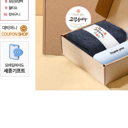
8
보온보냉백
9
물티슈
10
장바구니
대박머니
₩
COUPON
SHOP
모바일에서도
세종기프트