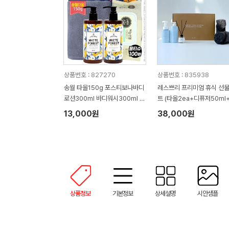
상품번호 : 827270
상품번호 : 835938
송월 타올150g 포스티보나바디
레스쁘리 프리미엄 휴식 선
로션300ml 바디워시300ml 물
트 (타올2ea+디퓨저50ml
티슈100매(4종)
렌저290ml+로션300ml)
13,000원
38,000원
상품정보
기본정보
상세설명
시안샘플