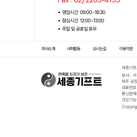
영업시간 09:00~18:30
점심시간 12:00~13:00
주말 및 공휴일 휴무
회사소개
사회활동
오시는길
이용약관
세종기프트
본사 : 
파주 공장
대표번호 :
통신판매신
건강기능식
Copyrig