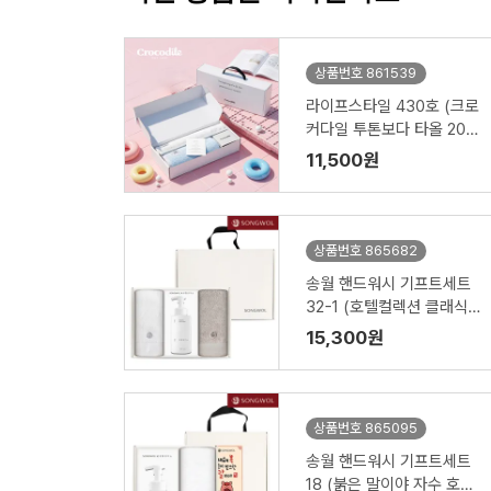
상품번호 861539
라이프스타일 430호 (크로
커다일 투톤보다 타올 200
g+심플 타올 150g)
11,500원
상품번호 865682
송월 핸드워시 기프트세트
32-1 (호텔컬렉션 클래식1
50g 2P + 생활공작소500
15,300원
ml 1P)
상품번호 865095
송월 핸드워시 기프트세트
18 (붉은 말이야 자수 호텔