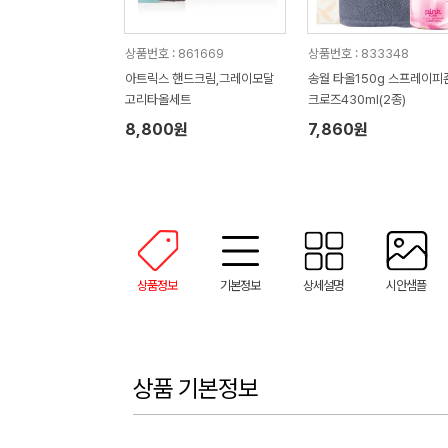
상품번호 : 861669
상품번호 : 833348
아트릭스 핸드크림,그레이모달
송월 타올150g 스프레이피
고리타올세트
크로즈430ml(2종)
8,800원
7,860원
상품정보
기본정보
상세설명
시안샘플
상품 기본정보