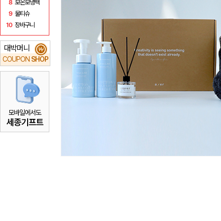
8
보온보냉백
9
물티슈
10
장바구니
대박머니
₩
COUPON
SHOP
모바일에서도
세종기프트