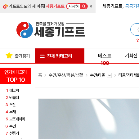
×
세종기프트,
공공기
기프트인포
의 새 이름!
세종기프트
자세히
베스트
기획전
전체 카테고리
즐겨찾기
100
인기카테고리
홈
수건/우산/욕실/생활
수건/타올
타올/기타세
TOP 10
1
에코백
2
텀블러
3
우산
4
부채
5
보조배터리
6
수건
7
선풍기