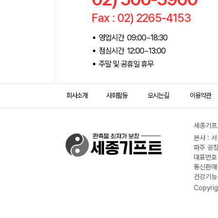
Fax : 02) 2265-4153
영업시간 09:00~18:30
점심시간 12:00~13:00
주말 및 공휴일 휴무
회사소개
사회활동
오시는길
이용약관
세종기프트
본사 : 
파주 공장
대표번호 :
통신판매신
건강기능식
Copyrig