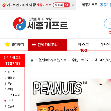
×
세종기프트,
공공기
기프트인포
의 새 이름!
세종기프트
자세히
베스트
기획전
전체 카테고리
즐겨찾기
100
인기카테고리
홈
볼펜/메모/수첩/사무
수첩/노트
메모패드/바
TOP 10
1
에코백
2
텀블러
3
우산
4
부채
5
보조배터리
6
수건
7
선풍기