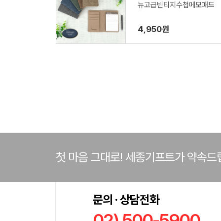
뉴고급빈티지수첩메모패드
4,950원
첫 마음 그대로! 세종기프트가 약속드
문의 · 상담전화
02) 500-5900