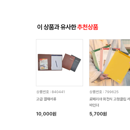
이 상품과 유사한
추천상품
상품번호 : 840441
상품번호 : 799625
고급 결재서류
로페리아 회전식 고정클립 
바인더
10,000원
5,700원