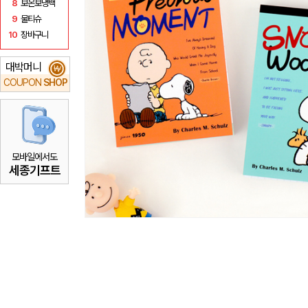
8
보온보냉백
9
물티슈
10
장바구니
대박머니
₩
COUPON
SHOP
모바일에서도
세종기프트