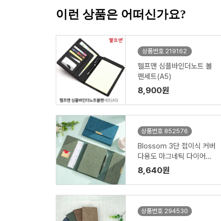
이런 상품은 어떠신가요?
상품번호 219162
헬프맨 심플바인더노트 볼
펜세트(A5)
8,900원
상품번호 852576
Blossom 3단 접이식 커버
다용도 마그네틱 다이어리
1P
8,640원
상품번호 294530