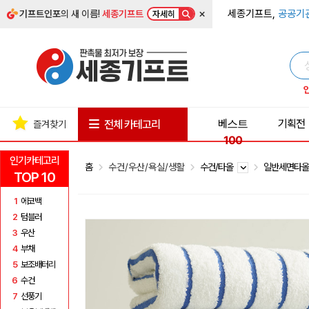
×
세종기프트,
공공기
기프트인포
의 새 이름!
세종기프트
자세히
베스트
기획전
전체 카테고리
즐겨찾기
100
인기카테고리
홈
수건/우산/욕실/생활
수건/타올
일반세면타
TOP 10
1
에코백
2
텀블러
3
우산
4
부채
5
보조배터리
6
수건
7
선풍기