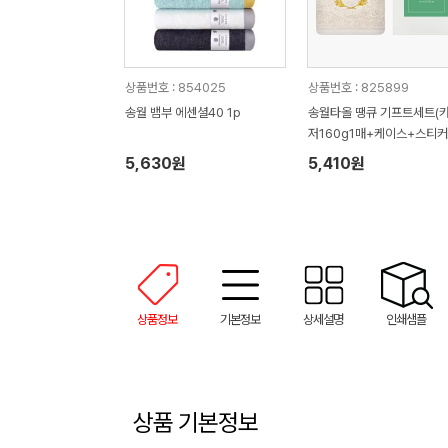
상품번호 : 854025
상품번호 : 825899
송월 뱀부 에센셜40 1p
송월타올 땡큐 기프트세트(
저160g1매+케이스+스티커)
사 답례품
5,630원
5,410원
상품정보
기본정보
상세설명
인쇄샘플
상품 기본정보