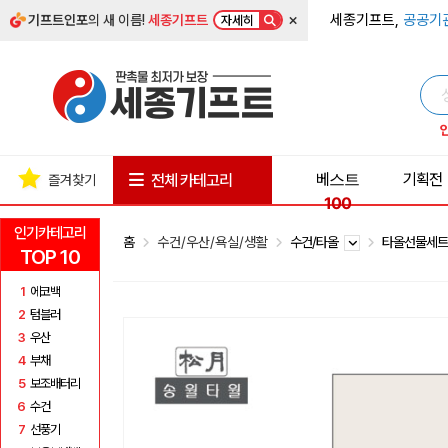
×
세종기프트,
공공기
기프트인포
의 새 이름!
세종기프트
자세히
베스트
기획전
전체 카테고리
즐겨찾기
100
인기카테고리
홈
수건/우산/욕실/생활
수건/타올
타올선물세
TOP 10
1
에코백
2
텀블러
3
우산
4
부채
5
보조배터리
6
수건
7
선풍기