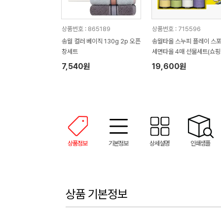
상품번호 : 865189
상품번호 : 715596
송월 컬러 베이직 130g 2p 오픈
송월타올 스누피 플레이 스
창세트
세면타올 4매 선물세트(쇼핑
7,540원
19,600원
상품정보
기본정보
상세설명
인쇄샘플
상품 기본정보