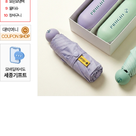
8
보온보냉백
9
물티슈
10
장바구니
대박머니
₩
COUPON
SHOP
모바일에서도
세종기프트