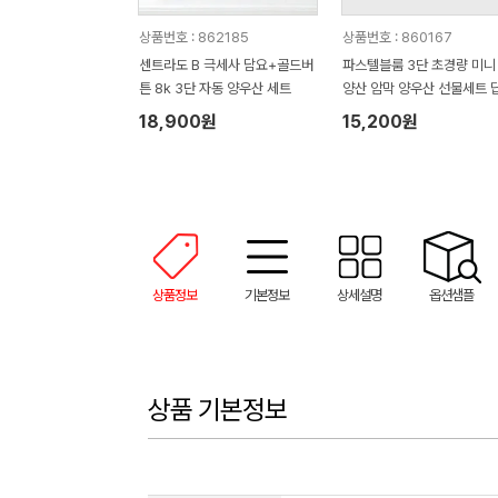
상품번호 : 862185
상품번호 : 860167
센트라도 B 극세사 담요+골드버
파스텔블룸 3단 초경량 미니
튼 8k 3단 자동 양우산 세트
양산 암막 양우산 선물세트 
품+무한타올세트 푸들이 40
18,900원
15,200원
50g 수건세트
상품정보
기본정보
상세설명
옵션샘플
상품 기본정보