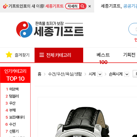
×
세종기프트,
공공기
기프트인포
의 새 이름!
세종기프트
자세히
베스트
기획전
전체 카테고리
즐겨찾기
100
인기카테고리
홈
수건/우산/욕실/생활
시계
손목시계
TOP 10
1
에코백
2
텀블러
3
우산
4
부채
5
보조배터리
6
수건
7
선풍기