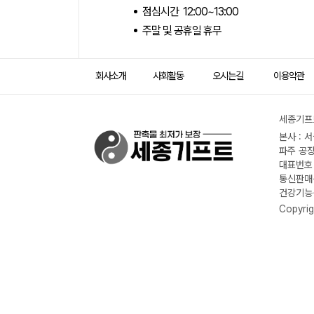
점심시간 12:00~13:00
주말 및 공휴일 휴무
회사소개
사회활동
오시는길
이용약관
세종기프트
본사 : 
파주 공장
대표번호 :
통신판매신
건강기능식
Copyrig