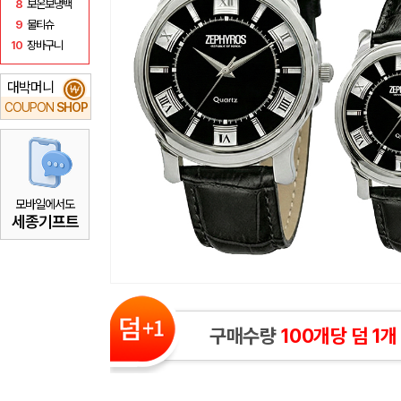
8
보온보냉백
9
물티슈
10
장바구니
대박머니
₩
COUPON
SHOP
모바일에서도
세종기프트
구매수량
100개당 덤 1개