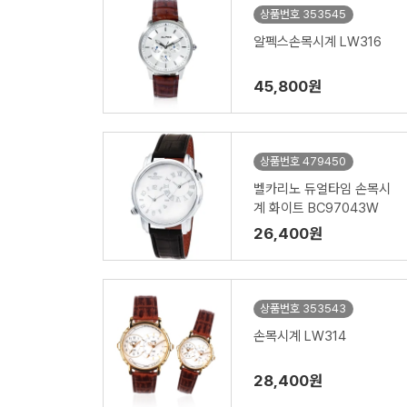
상품번호 353545
알펙스손목시계 LW316
45,800원
상품번호 479450
벨카리노 듀얼타임 손목시
계 화이트 BC97043W
26,400원
상품번호 353543
손목시계 LW314
28,400원