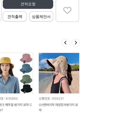
견적요청
견적출력
상품제안서
호 : 835860
상품번호 : 659231
마크 캐주얼 벙거지 모자 C
UV썬바이저 여성망사벙거지 모
87
자