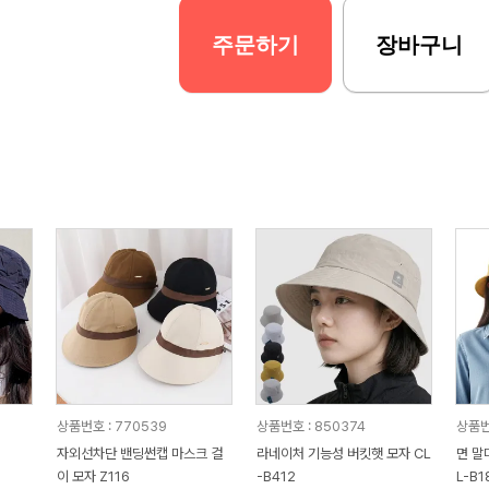
주문하기
장바구니
상품번호 : 770539
상품번호 : 850374
상품번
자외선차단 밴딩썬캡 마스크 걸
라네이처 기능성 버킷햇 모자 CL
면 말
이 모자 Z116
-B412
L-B1