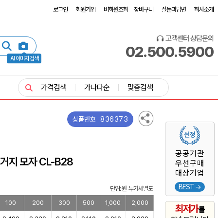
로그인
회원가입
비회원조회
장바구니
질문과답변
회사소개
고객센터 상담문의
02.500.5900
AI 이미지 검색
가격검색
가나다순
맞춤검색
836373
상품번호
공공기관
거지 모자 CL-B28
우선구매
대상기업
BEST →
단위: 원 부가세별도
100
200
300
500
1,000
2,000
최저가
를