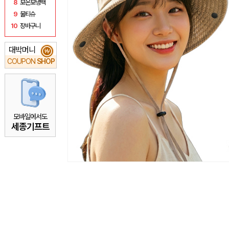
8
보온보냉백
9
물티슈
10
장바구니
대박머니
₩
COUPON
SHOP
모바일에서도
세종기프트