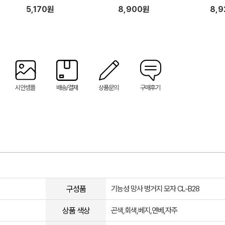
5,170원
8,900원
8,
시안샘플
배송/결제
상품문의
구매후기
구성품
기능성 망사 벙거지 모자 CL-B28
상품 색상
곤색,회색,베지,연베,자주