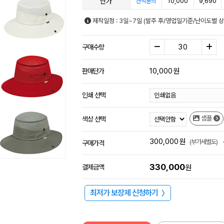
단가
10,000
9,690
견적문의
제작일정 : 3일~7일 (발주 후/영업일기준/난이도별 상
구매수량
10,000
원
판매단가
인쇄 선택
샘플
색상 선택
300,000
원
(부가세별도)
구매가격
330,000
결제금액
원
최저가 보장제 신청하기
〉