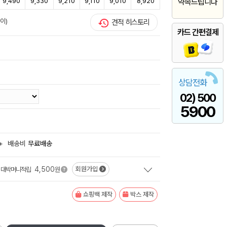
9,490
9,330
9,210
9,110
9,010
8,920
약속드립니다
이)
견적 히스토리
카드 간편결제
상담전화
02) 500
5900
+
배송비
무료배송
4,500
회원가입
대박머니적립
원
쇼핑백 제작
박스 제작