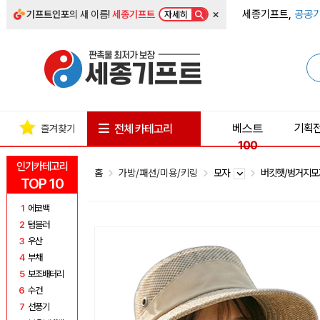
×
세종기프트,
공공기
기프트인포
의 새 이름!
세종기프트
자세히
베스트
기획
전체 카테고리
즐겨찾기
100
인기카테고리
홈
가방/패션/미용/키링
모자
버킷햇/벙거지
TOP 10
1
에코백
2
텀블러
3
우산
4
부채
5
보조배터리
6
수건
7
선풍기