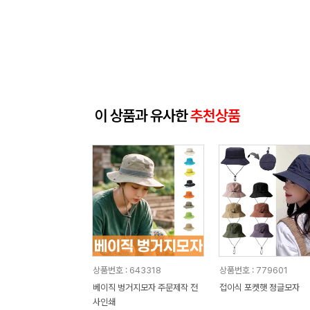
이 상품과 유사한
추천상품
상품번호 : 643318
상품번호 : 779601
베이직 벙거지모자 주문제작 전
접이식 포켓햇 정글모자
사인쇄