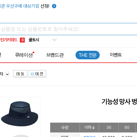
키캡
5
관 우선구매 대상기업
선정!
우산
6
텀블러
7
쿨토시
8
인기키워드
넥쿨러
9
타포린가방
10
전
큐레이션
브랜드관
이벤트
THE 전문
선풍기
1
모자
기능성 망사 벙
수량
이하
30
50