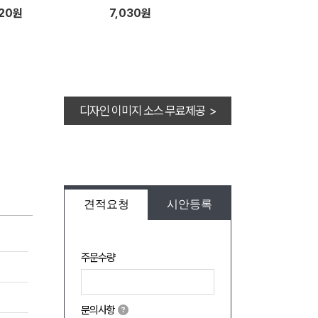
920원
7,030원
디자인 이미지 소스 무료제공 >
견적요청
시안등록
주문수량
문의사항