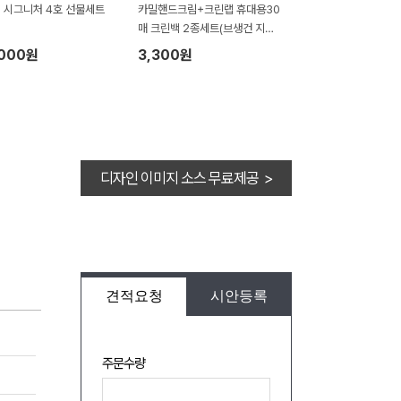
] 시그니처 4호 선물세트
카밀핸드크림+크린랩 휴대용30
매 크린백 2종세트(브생건 지퍼
백)
,000원
3,300원
디자인 이미지 소스 무료제공 >
견적요청
시안등록
주문수량