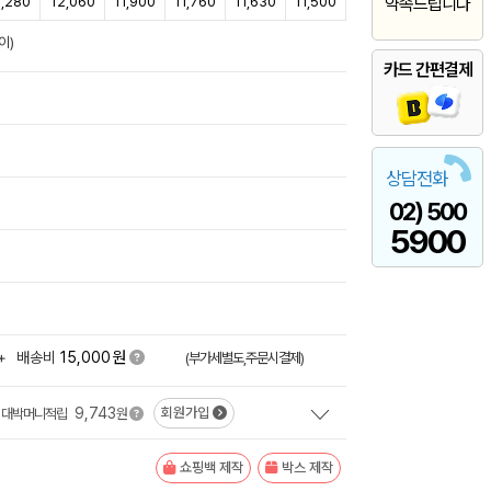
2,280
12,060
11,900
11,760
11,630
11,500
약속드립니다
이)
카드 간편결제
상담전화
02) 500
5900
원
+
배송비
15,000
(부가세별도,주문시결제)
9,743
회원가입
대박머니적립
원
쇼핑백 제작
박스 제작