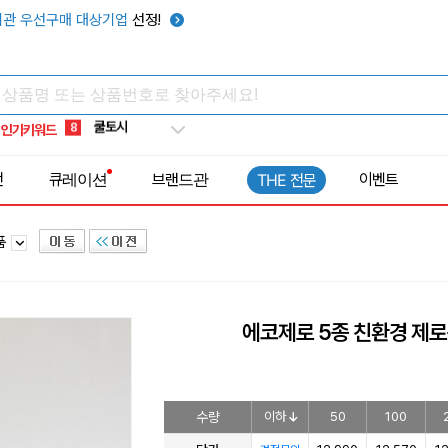
키캡
5
관 우선구매 대상기업
선정!
우산
6
텀블러
7
쿨토시
8
인기키워드
넥쿨러
9
타포린가방
10
전
큐레이션
브랜드관
이벤트
THE 전문
선풍기
1
품
에코제로 5종 친환경 제
수량
이하
50
100