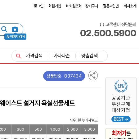
로그인
회원가입
비회원조회
장바구니
질문과답변
회사소개
고객센터 상담문의
02.500.5900
AI 이미지 검색
가격검색
가나다순
맞춤검색
837434
상품번호
공공기관
로웨이스트 설거지 욕실선물세트
우선구매
대상기업
BEST →
단위: 원 부가세별도
200
300
500
1,000
2,000
3,000
최저가
를