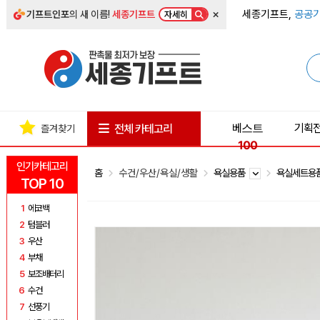
×
세종기프트,
공공기
기프트인포
의 새 이름!
세종기프트
자세히
베스트
기획
전체 카테고리
즐겨찾기
100
인기카테고리
홈
수건/우산/욕실/생활
욕실용품
욕실세트용
TOP 10
1
에코백
2
텀블러
3
우산
4
부채
5
보조배터리
6
수건
7
선풍기