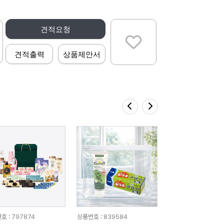
견적요청
견적출력
상품제안서
호 : 797874
상품번호 : 839584