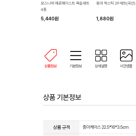
모스니에 제로웨이스트 욕실세트
동아 싹스틱 2P세트(국산)
4종
5,440원
1,880원
상품정보
기본정보
상세설명
시안샘플
상품 기본정보
상품 규격
종이케이스 22.5*16*3.5cm