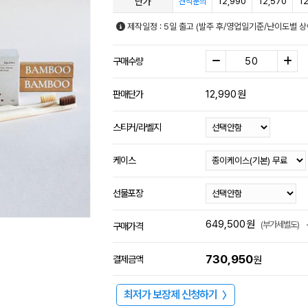
단가
12,990
12,570
1
견적문의
제작일정 : 5일 출고 (발주 후/영업일기준/난이도별 상
구매수량
12,990
원
판매단가
스티커/라벨지
케이스
선물포장
649,500
원
(부가세별도)
구매가격
730,950
결제금액
원
최저가 보장제 신청하기
〉