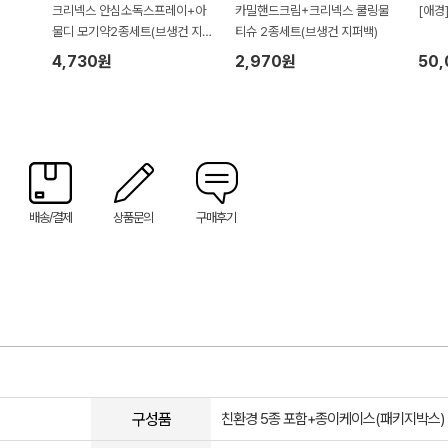
크리넥스 안심소독스프레이+아
카밀핸드크림+크리넥스 쿨링물
[애경
물디 모기약2종세트(브생건 지
티슈 2종세트(브생건 지퍼백)
퍼백)
4,730원
2,970원
50
배송/결제
상품문의
구매후기
구성품
친환경 5종 포함+종이케이스(패키지박스)