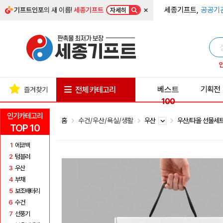
×
세종기프트,
공공기
기프트인포
의 새 이름!
세종기프트
자세히
베스트
기획전
전체 카테고리
즐겨찾기
100
인기카테고리
홈
수건/우산/욕실/생활
우산
우산/타올 선물세
TOP 10
1
에코백
2
텀블러
3
우산
4
부채
5
보조배터리
6
수건
7
선풍기