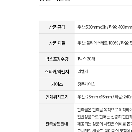
상품 규격
우산:530mmx6k / 타올: 400m
상품 재질
우산: 폴리에스테르 100% / 타올: 
박스포장수량
1박스 20개
스티커/라벨지
라벨지
케이스
정품케이스
인쇄위치크기
우산: 25mm x15mm / 타올: 2
판촉물은 판촉을 목적으로 제작하여
일반상품으로 판매는 신중히 판단해
판촉상품 안내
제공되는 상품의 사진은 이해를 
모니터의 해상도, 이미지의 품질에 