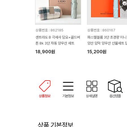
상품번호 : 862185
상품번호 : 860167
센트라도 B 극세사 담요+골드버
파스텔블룸 3단 초경량 미니
튼 8k 3단 자동 양우산 세트
양산 암막 양우산 선물세트 
품+무한타올세트 푸들이 40
18,900원
15,200원
50g 수건세트
상품정보
기본정보
상세설명
옵션샘플
상품 기본정보