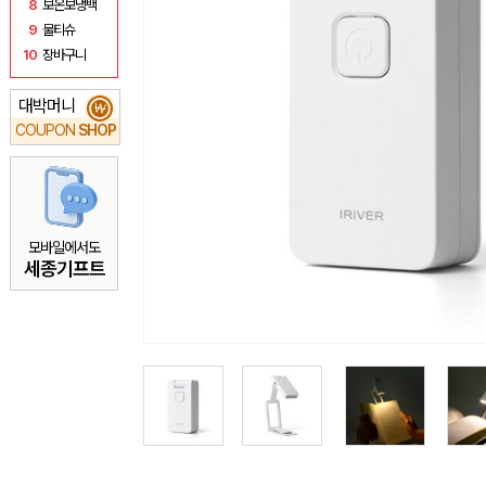
8
보온보냉백
9
물티슈
10
장바구니
대박머니
₩
COUPON
SHOP
모바일에서도
세종기프트