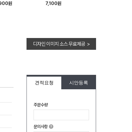
,900원
7,100원
디자인 이미지 소스 무료제공 >
견적요청
시안등록
주문수량
문의사항