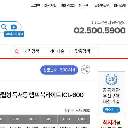
로그인
회원가입
비회원조회
장바구니
질문과답변
회사소개
고객센터 상담문의
02.500.5900
AI 이미지 검색
가격검색
가나다순
맞춤검색
838414
상품번호
공공기관
형 독서등 램프 북라이트 ICL-600
우선구매
대상기업
BEST →
단위: 원 부가세별도
00
200
300
500
1,000
3,000
최저가
를