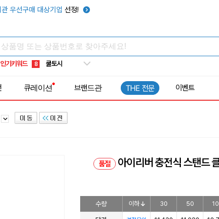
키캡
5
관 우선구매 대상기업
선정!
우산
6
텀블러
7
쿨토시
8
인기키워드
넥쿨러
9
타포린가방
10
전
큐레이션
브랜드관
이벤트
THE 전문
선풍기
1
드
아이리버 충전식 스탠드 클립
품절
수량
이하
30
50
1