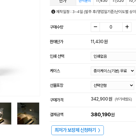
단가
11,430
11,020
10,
견적문의
제작일정 : 3~4일 (발주 후/영업일기준/난이도별 상이
구매수량
11,430
원
판매단가
인쇄 선택
케이스
선물포장
342,900
원
(부가세별도)
구매가격
380,190
결제금액
원
최저가 보장제 신청하기
〉