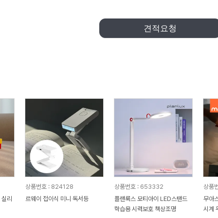
견적요청
상품번호 : 824128
상품번호 : 653332
상품번
 실리
르웨이 접이식 미니 독서등
플랜룩스 모티아이 LED스탠드
무아스
학습용 시력보호 책상조명
시계 