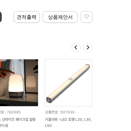
견적출력
상품제안서
호 : 782995
상품번호 : 507939
 선라이즈 웨이크업 알람
이클아트 -LED 조명 L20, L30,
무드등
L50