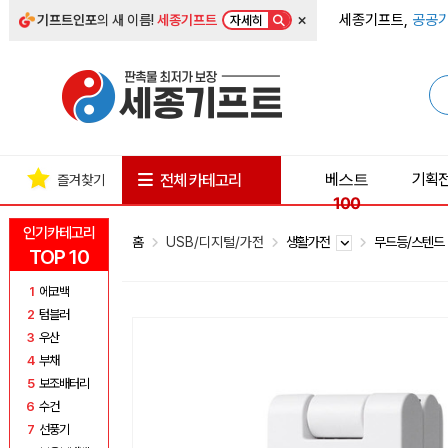
×
세종기프트,
공공기
기프트인포
의 새 이름!
세종기프트
자세히
베스트
기획
전체 카테고리
즐겨찾기
100
인기카테고리
홈
USB/디지털/가전
생활가전
무드등/스텐
TOP 10
1
에코백
2
텀블러
3
우산
4
부채
5
보조배터리
6
수건
7
선풍기