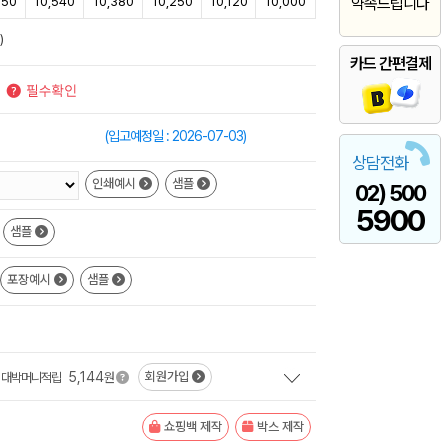
750
10,540
10,380
10,250
10,120
10,000
약속드립니다
)
카드 간편결제
(입고예정일 : 2026-07-03)
상담전화
인쇄예시
샘플
02) 500
5900
샘플
포장예시
샘플
5,144
회원가입
대박머니적립
원
쇼핑백 제작
박스 제작