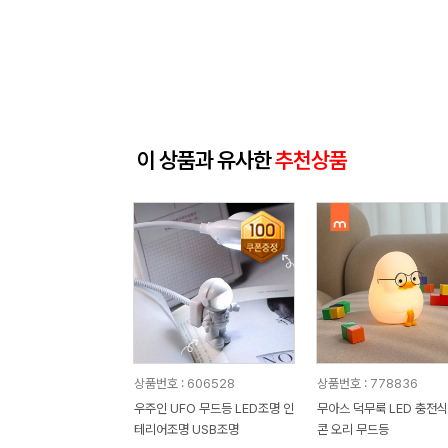
이 상품과 유사한
추천상품
상품번호 : 606528
상품번호 : 778836
우주인 UFO 무드등 LED조명 인
무아스 덕무룩 LED 충전식
테리어조명 USB조명
콘 오리 무드등