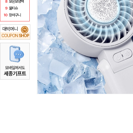
8
보온보냉백
9
물티슈
10
장바구니
대박머니
₩
COUPON
SHOP
모바일에서도
세종기프트