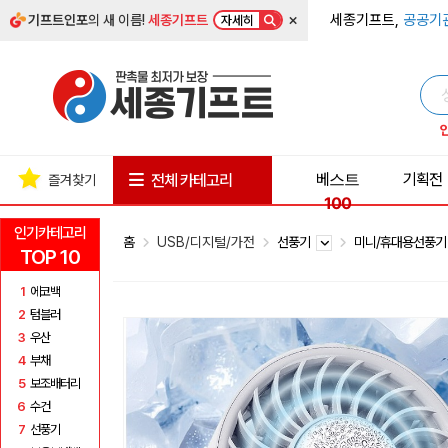
×
세종기프트,
공공기
기프트인포
의 새 이름!
세종기프트
자세히
베스트
기획전
전체 카테고리
즐겨찾기
100
인기카테고리
홈
USB/디지털/가전
선풍기
미니/휴대용선풍
TOP 10
1
에코백
2
텀블러
3
우산
4
부채
5
보조배터리
6
수건
7
선풍기