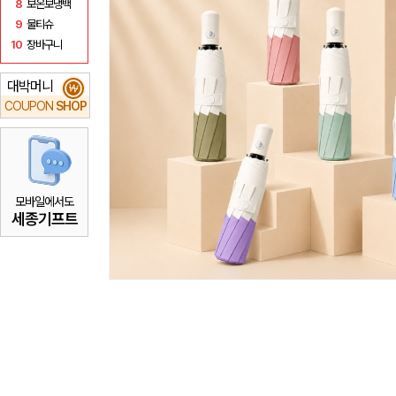
8
보온보냉백
9
물티슈
10
장바구니
대박머니
₩
COUPON
SHOP
모바일에서도
세종기프트