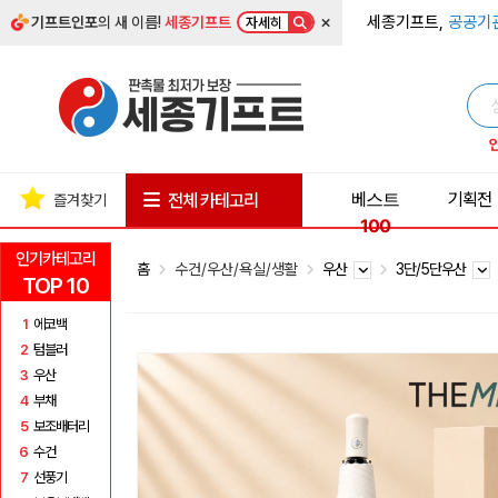
×
세종기프트,
공공기
기프트인포
의 새 이름!
세종기프트
자세히
베스트
기획전
전체 카테고리
즐겨찾기
100
인기카테고리
홈
수건/우산/욕실/생활
우산
3단/5단우산
TOP 10
1
에코백
2
텀블러
3
우산
4
부채
5
보조배터리
6
수건
7
선풍기