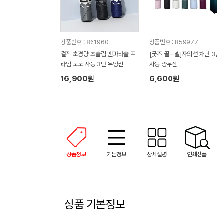
상품번호 : 861960
상품번호 : 859977
걸작 초경량 초슬림 맨파라솔 프
[굿즈 골드넬]자외선 차단 3
라임 모노 자동 3단 우양산
자동 양우산
16,900원
6,600원
상품정보
기본정보
상세설명
인쇄샘플
상품 기본정보