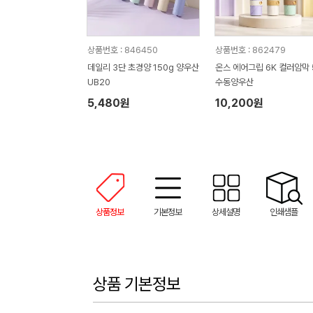
상품번호 : 846450
상품번호 : 862479
데일리 3단 초경양 150g 양우산
온스 에어그립 6K 컬러암막 
UB20
수동양우산
5,480원
10,200원
상품정보
기본정보
상세설명
인쇄샘플
상품 기본정보