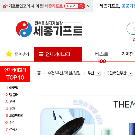
×
세종기프트,
공공기
기프트인포
의 새 이름!
세종기프트
자세히
베스트
기획전
전체 카테고리
즐겨찾기
100
인기카테고리
홈
수건/우산/욕실/생활
우산
3단/5단우산
TOP 10
1
에코백
2
텀블러
3
우산
4
부채
5
보조배터리
6
수건
7
선풍기