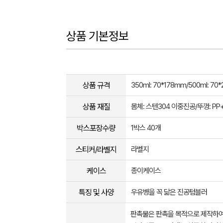
상품 기본정보
상품 규격
350ml: 70*178mm/500ml: 70
상품 재질
몸체: 스텐304 이중진공/뚜껑: P
박스포장수량
1박스 40개
스티커/라벨지
라벨지
케이스
종이케이스
특징 및 사양
우유병을 꼭 닮은 진공텀블러
판촉물은 판촉을 목적으로 제작하여