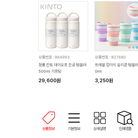
상품번호 : 864993
상품번호 : 827680
정품 킨토 데이오프 진공 텀블러
트레블 접이식 실리콘 텀블러
500ml 기프팅
0ml
29,600원
3,250원
상품정보
기본정보
상세설명
인쇄샘플