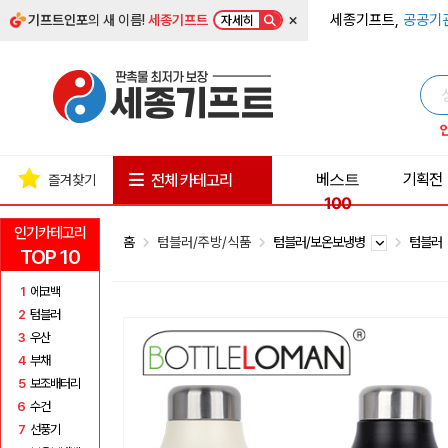
×
세종기프트,
공공기
기프트인포
의 새 이름!
세종기프트
자세히
베스트
기획전
전체 카테고리
즐겨찾기
100
인기카테고리
홈
텀블러/주방/식품
텀블러/보온보냉병
텀블러
TOP 10
1
에코백
2
텀블러
3
우산
4
부채
5
보조배터리
6
수건
7
선풍기