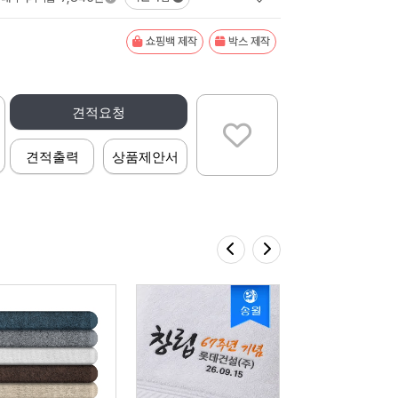
쇼핑백 제작
박스 제작
견적요청
견적출력
상품제안서