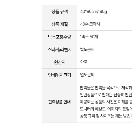
상품 규격
40*80cm/190g
상품 재질
40수 코마사
박스포장수량
1박스 50개
스티커/라벨지
별도문의
원산지
한국
인쇄위치크기
별도문의
판촉물은 판촉을 목적으로 제작하
일반상품으로 판매는 신중히 판단
판촉상품 안내
제공되는 상품의 사진은 이해를 
모니터의 해상도, 이미지의 품질에
상품 규격 및 사이즈는 재는 방법