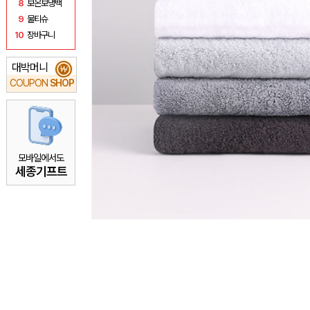
8
보온보냉백
9
물티슈
10
장바구니
대박머니
₩
COUPON
SHOP
모바일에서도
세종기프트