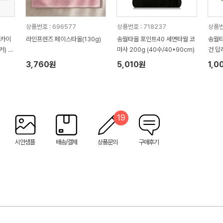
상품번호 : 696577
상품번호 : 718237
상품번
(카이
라인프렌즈 페이스타올(130g)
송월타올 포인트40 세면타월 코
송월타
커) 감
마사 200g (40수/40*90cm)
건 답
3,760원
5,010원
1,0
19
시안샘플
배송/결제
상품문의
구매후기