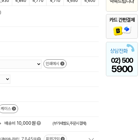
4,930
4,840
4,770
4,710
4,650
4,600
약속드립니다
)
카드 간편결제
상담전화
02) 500
인쇄예시
5900
케이스
원
+
배송비
10,000
(부가세별도,주문시결제)
7,845
회원가입
대박머니적립
원