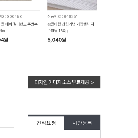
호 : 800458
상품번호 : 846251
월 애쉬 컬러핸드 주방수
송월타월 창립기념 기업행사 자
례품
수타월 180g
04원
5,040원
디자인 이미지 소스 무료제공 >
견적요청
시안등록