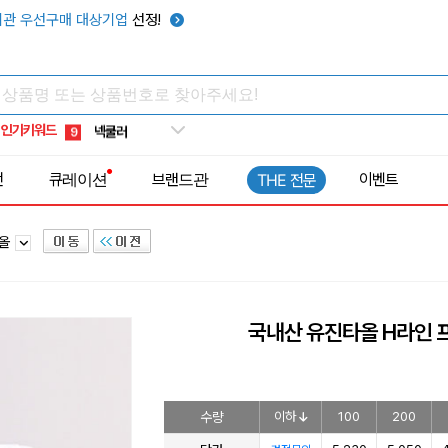
키캡
5
관 우선구매 대상기업
선정!
우산
6
텀블러
7
쿨토시
8
인기키워드
넥쿨러
9
타포린가방
10
전
큐레이션
브랜드관
이벤트
THE 전문
선풍기
1
타올
국내산 유진타올 H라인 프
수량
이하
100
200