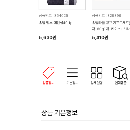
상품번호 : 854025
상품번호 : 825899
송월 뱀부 에센셜40 1p
송월타올 땡큐 기프트세트
저160g1매+케이스+스티
사 답례품
5,630원
5,410원
상품정보
기본정보
상세설명
인쇄샘플
상품 기본정보