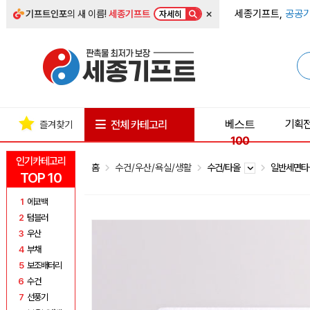
×
세종기프트,
공공기
기프트인포
의 새 이름!
세종기프트
자세히
베스트
기획
전체 카테고리
즐겨찾기
100
인기카테고리
홈
수건/우산/욕실/생활
수건/타올
일반세면
TOP 10
1
에코백
2
텀블러
3
우산
4
부채
5
보조배터리
6
수건
7
선풍기