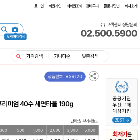
로그인
회원가입
비회원조회
장바구니
질문과답변
회사소개
고객센터 상담문의
02.500.5900
AI 이미지 검색
가격검색
가나다순
맞춤검색
839120
상품번호
공공기관
리미엄 40수 세면타올 190g
우선구매
대상기업
BEST →
단위: 원 부가세별도
300
500
1,000
2,000
3,000
5,000
최저가
를