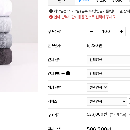
단가
5,230
5,050
견적문의
제작일정 : 5~7일 (발주 후/영업일기준/난이도별 상이
인쇄 선택시 판비용을 필수로 선택해 주세요.
구매수량
5,230
원
판매단가
인쇄 선택
인쇄 판비용
색상 선택
케이스
523,000
원
(부가세별도)
구매가격
586,300
결제금액
원