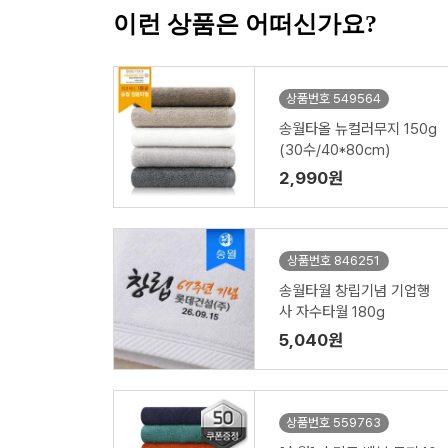
이런 상품은 어떠신가요?
상품번호 549564
송월타올 뉴컬러무지 150g
(30수/40*80cm)
2,990원
상품번호 846251
송월타월 창립기념 기업행
사 자수타월 180g
5,040원
상품번호 559763