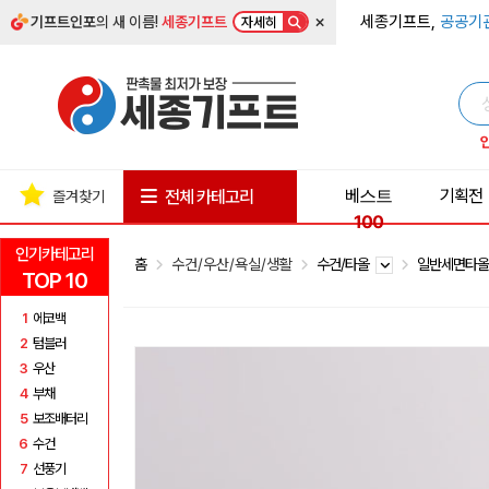
×
세종기프트,
공공기
기프트인포
의 새 이름!
세종기프트
자세히
베스트
기획전
전체 카테고리
즐겨찾기
100
인기카테고리
홈
수건/우산/욕실/생활
수건/타올
일반세면타
TOP 10
1
에코백
2
텀블러
3
우산
4
부채
5
보조배터리
6
수건
7
선풍기