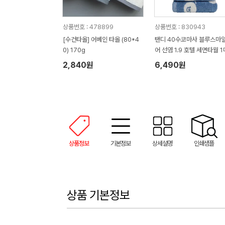
상품번호 : 478899
상품번호 : 830943
[수건타올] 어베인 타올 (80*4
탠디 40수코마사 블루스마
0) 170g
어 선염 1.9 호텔 세면타월 1
2,840원
6,490원
상품정보
기본정보
상세설명
인쇄샘플
상품 기본정보