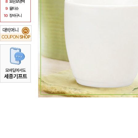
8
보온보냉백
9
물티슈
10
장바구니
대박머니
₩
COUPON
SHOP
모바일에서도
세종기프트