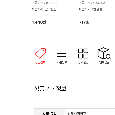
상품번호 : 104904
상품번호 : 503750
9온스머그_(그린빈)
8온스 머그컵 검정
1,440원
717원
상품정보
기본정보
상세설명
인쇄샘플
상품 기본정보
상품 규격
상세설명참고