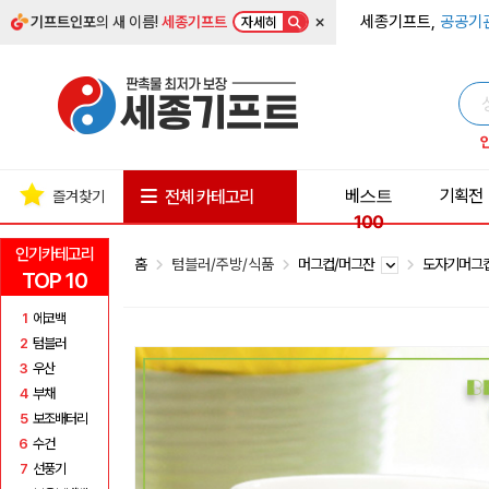
×
세종기프트,
공공기
기프트인포
의 새 이름!
세종기프트
자세히
베스트
기획전
전체 카테고리
즐겨찾기
100
인기카테고리
홈
텀블러/주방/식품
머그컵/머그잔
도자기머그
TOP 10
1
에코백
2
텀블러
3
우산
4
부채
5
보조배터리
6
수건
7
선풍기