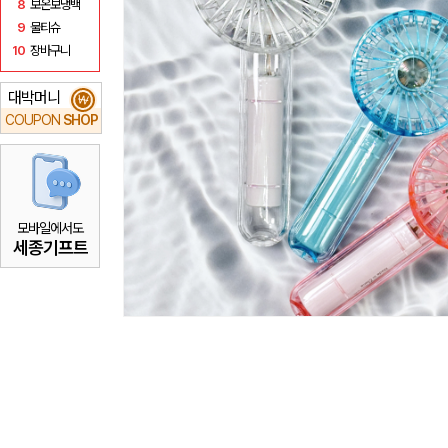
8
보온보냉백
9
물티슈
10
장바구니
대박머니
₩
COUPON
SHOP
모바일에서도
세종기프트