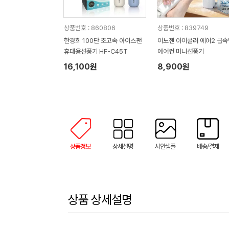
상품번호 : 860806
상품번호 : 839749
한경희 100단 초고속 아이스팬
이노젠 아이쿨러 에어2 급
휴대용선풍기 HF-C45T
에어컨 미니선풍기
16,100원
8,900원
상품정보
상세설명
시안샘플
배송/결제
상품 상세설명