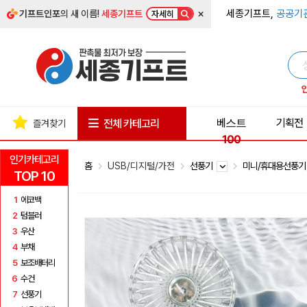
×
세종기프트,
공공기
기프트인포
의 새 이름!
세종기프트
자세히
베스트
기획전
전체 카테고리
즐겨찾기
100
인기카테고리
홈
USB/디지털/가전
선풍기
미니/휴대용선풍
TOP 10
1
에코백
2
텀블러
3
우산
4
부채
5
보조배터리
6
수건
7
선풍기