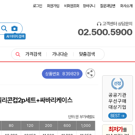
로그인
회원가입
비회원조회
장바구니
질문과답변
회사소개
고객센터 상담문의
02.500.5900
AI 이미지 검색
가격검색
가나다순
맞춤검색
839829
상품번호
공공기관
 실리콘컵2p세트+싸바리케이스
우선구매
대상기업
BEST →
단위: 원 부가세별도
80
120
200
600
1,000
최저가
를