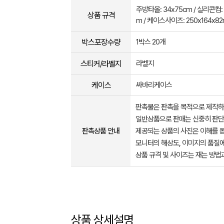
주방타올: 34x75cm / 실리콘컵:
상품 규격
m / 케이스사이즈: 250x164x8
박스포장수량
1박스 20개
스티커/라벨지
라벨지
케이스
싸바리케이스
판촉물은 판촉을 목적으로 제작하
일반상품으로 판매는 신중히 판단
판촉상품 안내
제공되는 상품의 사진은 이해를 
모니터의 해상도, 이미지의 품질에
상품 규격 및 사이즈는 재는 방법
상품 상세설명