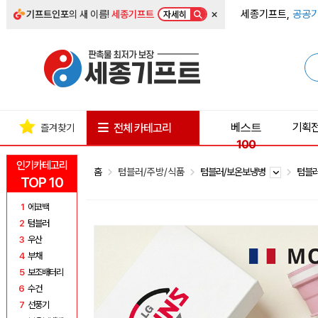
×
세종기프트,
공공기
기프트인포
의 새 이름!
세종기프트
자세히
베스트
기획
전체 카테고리
즐겨찾기
100
인기카테고리
홈
텀블러/주방/식품
텀블러/보온보냉병
텀블
TOP 10
1
에코백
2
텀블러
3
우산
4
부채
5
보조배터리
6
수건
7
선풍기