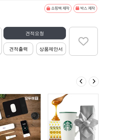
쇼핑백 제작
박스 제작
견적요청
견적출력
상품제안서