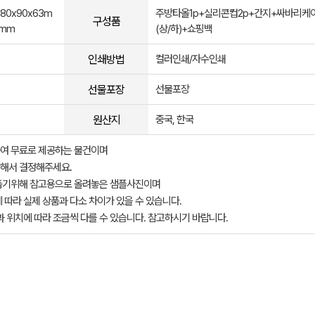
 80x90x63m
주방타올1p+실리콘컵2p+간지+싸바리케
구성품
2mm
(상/하)+쇼핑백
인쇄방법
컬러인쇄/자수인쇄
선물포장
선물포장
원산지
중국, 한국
여 무료로 제공하는 물건이며
해서 결정해주세요.
돕기위해 참고용으로 올려놓은 샘플사진이며
 따라 실제 상품과 다소 차이가 있을 수 있습니다.
과 위치에 따라 조금씩 다를 수 있습니다. 참고하시기 바랍니다.