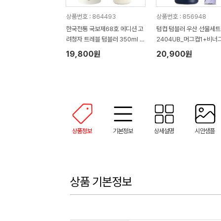
상품번호 : 864493
상품번호 : 856948
한국전통 국보제68호 에디션 고
텀컵 텀블러 우산 선물세트 
려청자 트레블 텀블러 350ml 도
2404UB_머그컵1+비너
자기 머그 기프팅
니우산1)
19,800원
20,900원
상품정보
기본정보
상세설명
시안샘플
상품 기본정보