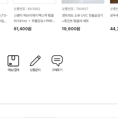
상품번호 : 863982
상품번호 : 780657
상품번호
(TS-
스탠리 에브리데이 텍스처 텀블
센트라도 소유 UVC 칫솔살균기
모두애
그립미
러 591ml ＋ 무릎담요+커버1P
+포인트 텀블러 세트
세트
61,400원
19,600원
44
배송/결제
상품문의
구매후기