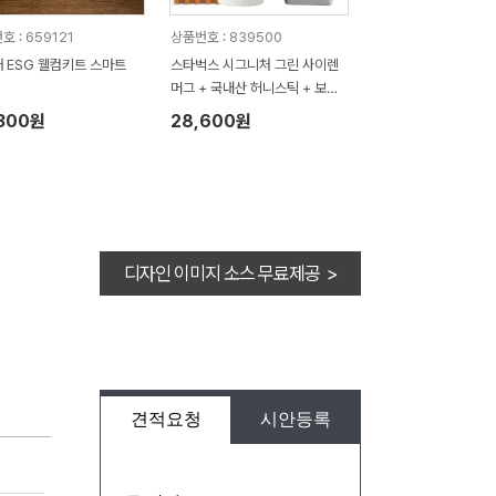
 : 659121
상품번호 : 839500
 ESG 웰컴키트 스마트
스타벅스 시그니처 그린 사이렌
머그 + 국내산 허니스틱 + 보자
기포장 세트
,300원
28,600원
디자인 이미지 소스 무료제공 >
견적요청
시안등록