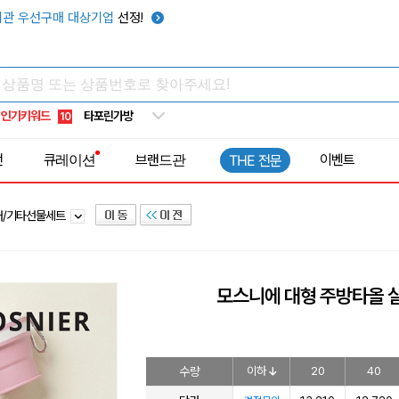
우산
6
관 우선구매 대상기업
선정!
텀블러
7
쿨토시
8
넥쿨러
9
인기키워드
타포린가방
10
선풍기
1
전
큐레이션
브랜드관
이벤트
THE 전문
러/기타선물세트
모스니에 대형 주방타올
수량
이하
20
40