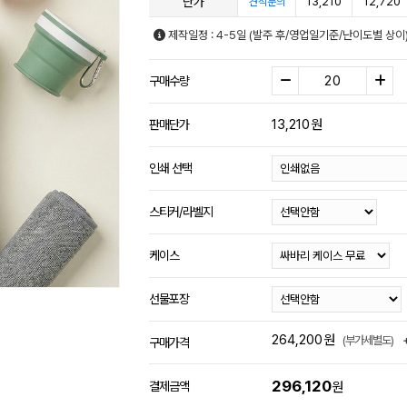
단가
13,210
12,720
견적문의
제작일정 : 4-5일 (발주 후/영업일기준/난이도별 상이
구매수량
13,210
원
판매단가
인쇄 선택
스티커/라벨지
케이스
선물포장
264,200
원
(부가세별도)
구매가격
296,120
결제금액
원