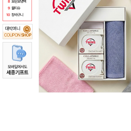
8
보온보냉백
9
물티슈
10
장바구니
대박머니
₩
COUPON
SHOP
모바일에서도
세종기프트