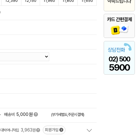
12,390
12,150
11,960
11,800
11,650
약속드립니다
)
카드 간편결제
상담전화
02) 500
5900
원
+
배송비
5,000
(부가세별도,주문시결제)
3,963
회원가입
대박머니적립
원