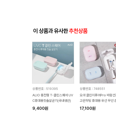
이 상품과 유사한
추천상품
상품번호 : 519395
상품번호 : 748551
ALIO 충전형 T-클린스퀘어 UV
오아 클린이퓨어Pro 바람건
C휴대용칫솔살균기(국내생산)
고온히팅 휴대용 유선 무선 
칫솔살균기
9,400원
17,100원