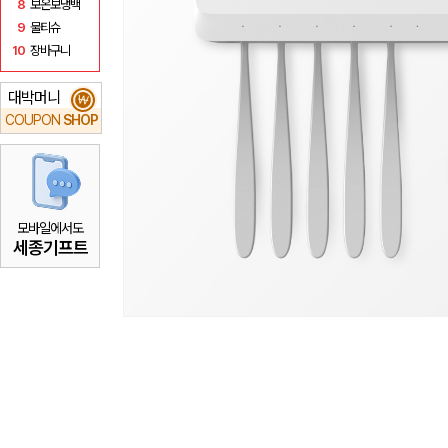
8
보온보냉백
9
물티슈
10
장바구니
대박머니
₩
COUPON
SHOP
모바일에서도
세종기프트