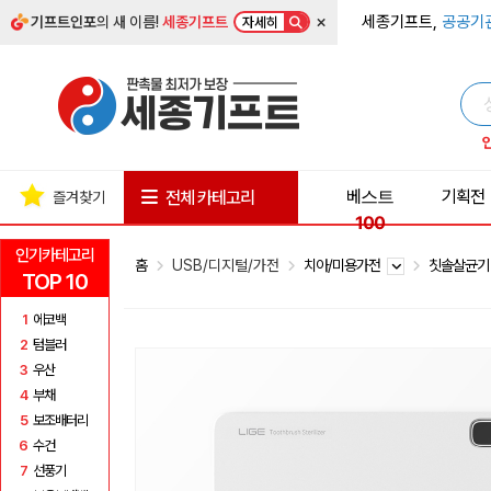
×
세종기프트,
공공기
기프트인포
의 새 이름!
세종기프트
자세히
베스트
기획전
전체 카테고리
즐겨찾기
100
인기카테고리
홈
USB/디지털/가전
치아/미용가전
칫솔살균
TOP 10
1
에코백
2
텀블러
3
우산
4
부채
5
보조배터리
6
수건
7
선풍기