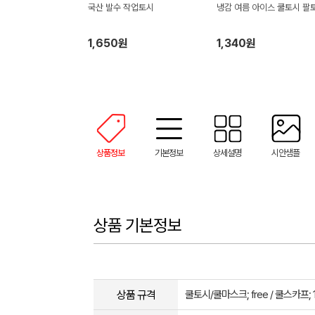
국산 발수 작업토시
냉감 여름 아이스 쿨토시 팔
1,650원
1,340원
상품정보
기본정보
상세설명
시안샘플
상품 기본정보
상품 규격
쿨토시/쿨마스크; free / 쿨스카프; 