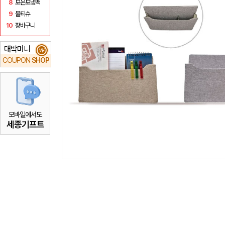
8
보온보냉백
9
물티슈
10
장바구니
대박머니
₩
COUPON
SHOP
모바일에서도
세종기프트