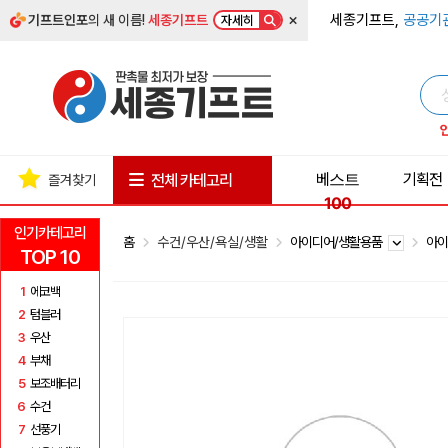
×
세종기프트,
공공기
기프트인포
의 새 이름!
세종기프트
자세히
베스트
기획전
전체 카테고리
즐겨찾기
100
인기카테고리
홈
수건/우산/욕실/생활
아이디어/생활용품
아
TOP 10
1
에코백
2
텀블러
3
우산
4
부채
5
보조배터리
6
수건
7
선풍기