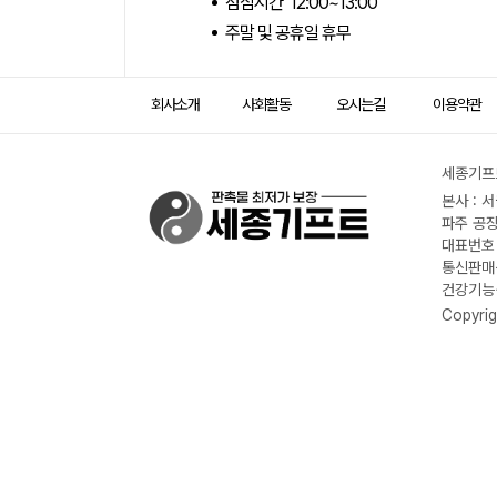
점심시간 12:00~13:00
주말 및 공휴일 휴무
회사소개
사회활동
오시는길
이용약관
세종기프트
본사 : 
파주 공장
대표번호 :
통신판매신
건강기능식
Copyrig