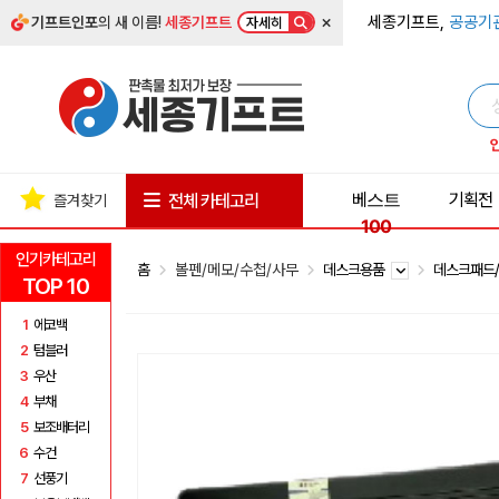
×
세종기프트,
공공기
기프트인포
의 새 이름!
세종기프트
자세히
베스트
기획전
전체 카테고리
즐겨찾기
100
인기카테고리
홈
볼펜/메모/수첩/사무
데스크용품
데스크패드
TOP 10
1
에코백
2
텀블러
3
우산
4
부채
5
보조배터리
6
수건
7
선풍기