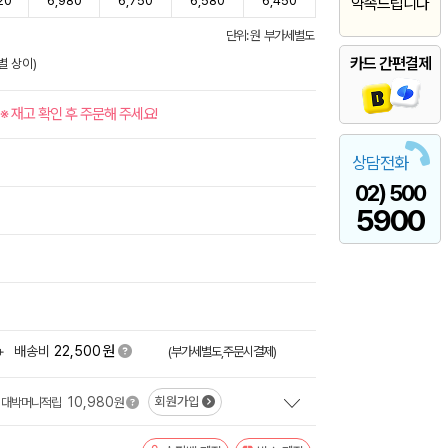
20
6,980
6,750
6,580
6,450
약속드립니다
단위: 원 부가세별도
카드 간편결제
별 상이)
※ 재고 확인 후 주문해 주세요!
상담전화
02) 500
5900
원
+
배송비
22,500
(부가세별도,주문시결제)
10,980
회원가입
대박머니적립
원