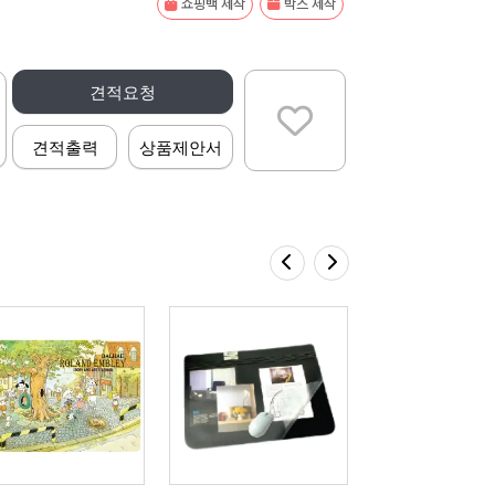
쇼핑백 제작
박스 제작
견적요청
견적출력
상품제안서