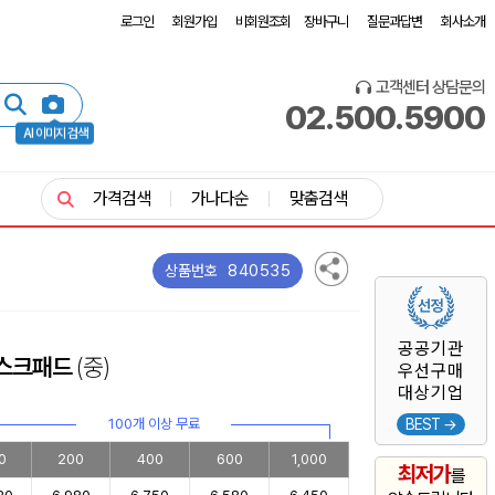
로그인
회원가입
비회원조회
장바구니
질문과답변
회사소개
고객센터 상담문의
02.500.5900
AI 이미지 검색
가격검색
가나다순
맞춤검색
840535
상품번호
공공기관
데스크패드
(중)
우선구매
대상기업
100개 이상 무료
BEST →
0
200
400
600
1,000
최저가
를