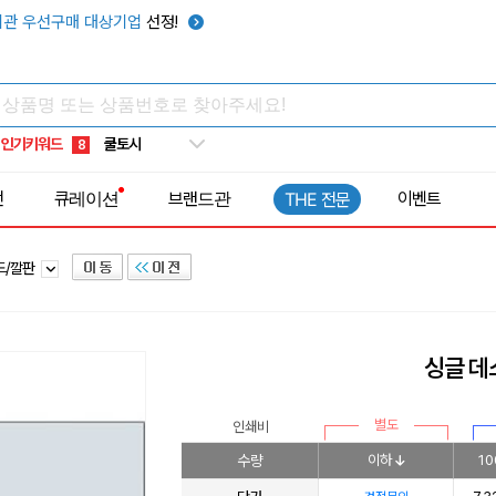
키캡
5
관 우선구매 대상기업
선정!
우산
6
텀블러
7
쿨토시
8
인기키워드
넥쿨러
9
타포린가방
10
전
큐레이션
브랜드관
이벤트
THE 전문
선풍기
1
드/깔판
싱글 
별도
인쇄비
수량
이하
10