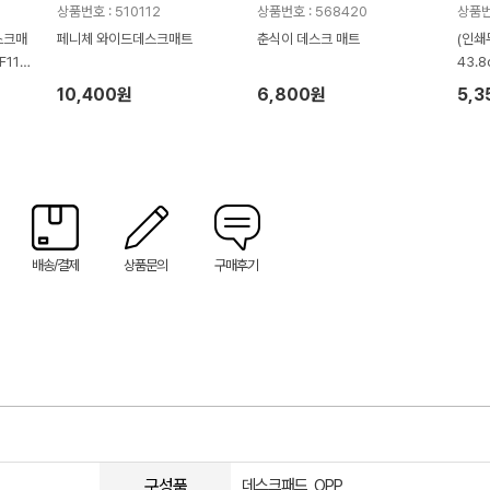
상품번호 : 510112
상품번호 : 568420
상품번
스크매
페니체 와이드데스크매트
춘식이 데스크 매트
(인쇄
112
43.8
10,400원
6,800원
5,3
배송/결제
상품문의
구매후기
구성품
데스크패드, OPP