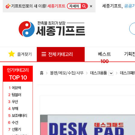
×
세종기프트,
공공기
기프트인포
의 새 이름!
세종기프트
자세히
베스트
기획
전체 카테고리
즐겨찾기
100
인기카테고리
홈
볼펜/메모/수첩/사무
데스크용품
데스크패
TOP 10
1
에코백
2
텀블러
3
우산
4
부채
5
보조배터리
6
수건
7
선풍기