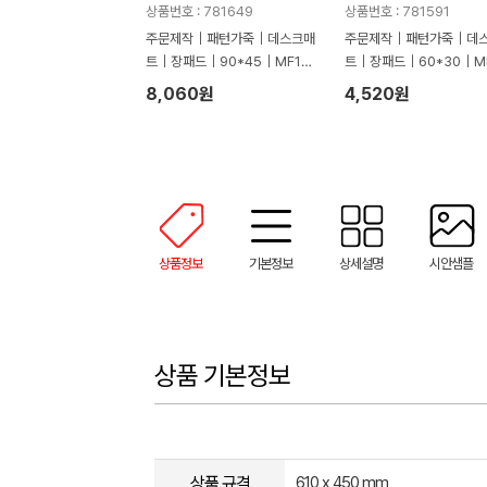
상품번호 : 781649
상품번호 : 781591
주문제작｜패턴가죽｜데스크매
주문제작｜패턴가죽｜데
트｜장패드｜90*45｜MF133
트｜장패드｜60*30｜MF
6
9
8,060원
4,520원
상품정보
기본정보
상세설명
시안샘플
상품 기본정보
상품 규격
610 x 450 mm