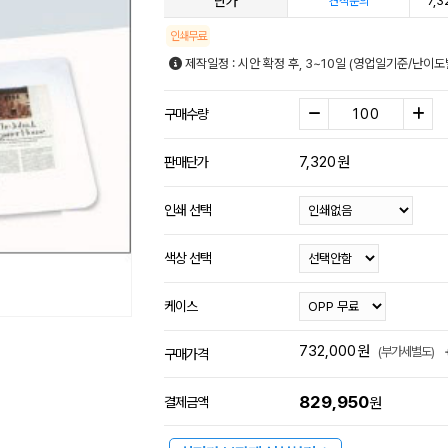
단가
7,3
견적문의
인쇄무료
제작일정 : 시안 확정 후, 3~10일 (영업일기준/난이도
구매수량
7,320
원
판매단가
인쇄 선택
색상 선택
케이스
732,000
원
(부가세별도)
구매가격
829,950
결제금액
원