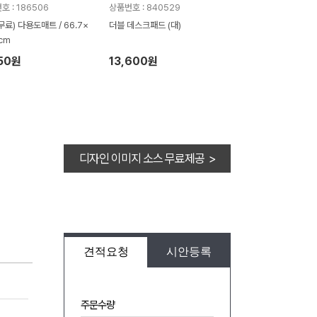
호 : 186506
상품번호 : 840529
무료) 다용도매트 / 66.7×
더블 데스크패드 (대)
cm
50원
13,600원
디자인 이미지 소스 무료제공 >
견적요청
시안등록
주문수량