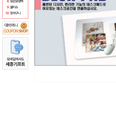
8
보온보냉백
9
물티슈
10
장바구니
대박머니
₩
COUPON
SHOP
모바일에서도
세종기프트