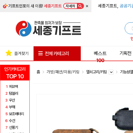
×
세종기프트,
공공기
기프트인포
의 새 이름!
세종기프트
자세히
베스트
기획전
전체 카테고리
즐겨찾기
100
인기카테고리
홈
가방/패션/미용/키링
열쇠고리/키링
기능성
TOP 10
1
에코백
2
텀블러
3
우산
4
부채
5
보조배터리
6
수건
7
선풍기