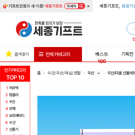
×
세종기프트,
공공기
기프트인포
의 새 이름!
세종기프트
자세히
베스트
기획전
전체 카테고리
즐겨찾기
100
인기카테고리
홈
수건/우산/욕실/생활
우산
우산/타올 선물세
TOP 10
1
에코백
2
텀블러
3
우산
4
부채
5
보조배터리
6
수건
7
선풍기