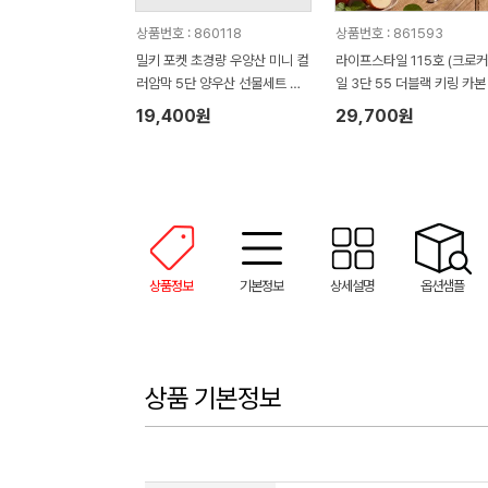
상품번호 : 860118
상품번호 : 861593
밀키 포켓 초경량 우양산 미니 컬
라이프스타일 115호 (크로
러암막 5단 양우산 선물세트 답
일 3단 55 더블랙 키링 카본
례품+무한타올세트 그레이 모달
림 암막 양우산 VIP+쿨링선
19,400원
29,700원
180g 수건세트
기)
상품정보
기본정보
상세설명
옵션샘플
상품 기본정보