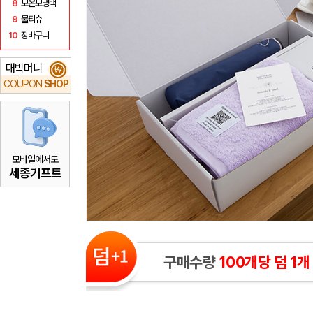
8
보온보냉백
9
물티슈
10
장바구니
대박머니
₩
COUPON
SHOP
모바일에서도
세종기프트
구매수량
100개당 덤 1개