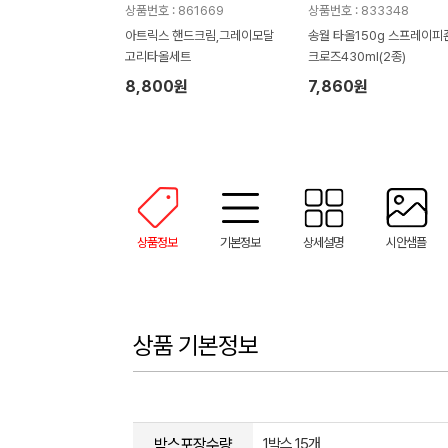
상품번호 : 861669
상품번호 : 833348
아트릭스 핸드크림,그레이모달
송월 타올150g 스프레이피
고리타올세트
크로즈430ml(2종)
8,800원
7,860원
상품정보
기본정보
상세설명
시안샘플
상품 기본정보
박스포장수량
1박스 15개