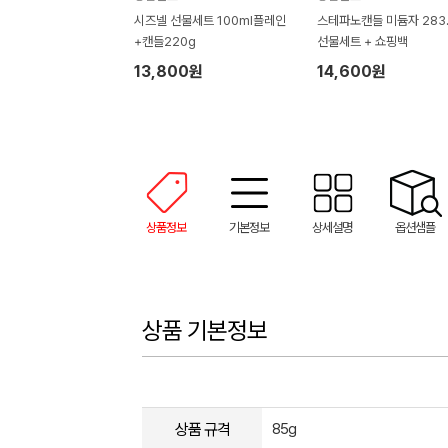
시즈넬 선물세트 100ml플레인
스테파노캔들 미듐자 283.
+캔들220g
선물세트 + 쇼핑백
13,800원
14,600원
상품정보
기본정보
상세설명
옵션샘플
상품 기본정보
상품 규격
85g