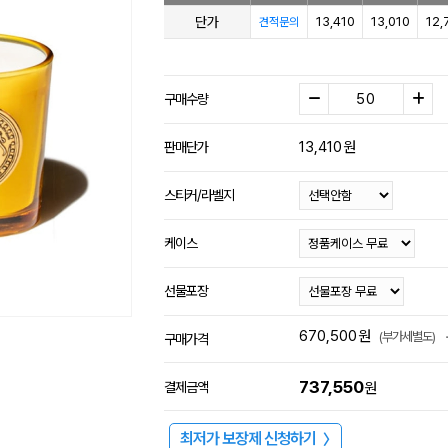
단가
13,410
13,010
12,
견적문의
구매수량
13,410
원
판매단가
스티커/라벨지
케이스
선물포장
670,500
원
(부가세별도)
구매가격
737,550
결제금액
원
최저가 보장제 신청하기
〉