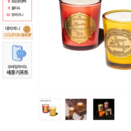
8
보온보냉백
9
물티슈
10
장바구니
대박머니
₩
COUPON
SHOP
모바일에서도
세종기프트