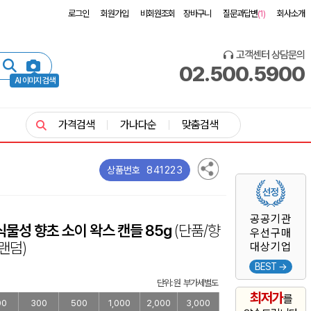
로그인
회원가입
비회원조회
장바구니
질문과답변
(1)
회사소개
고객센터 상담문의
02.500.5900
AI 이미지 검색
가격검색
가나다순
맞춤검색
841223
상품번호
공공기관
식물성 향초 소이 왁스 캔들 85g
(단품/향
우선구매
랜덤)
대상기업
BEST →
단위: 원 부가세별도
최저가
를
00
300
500
1,000
2,000
3,000