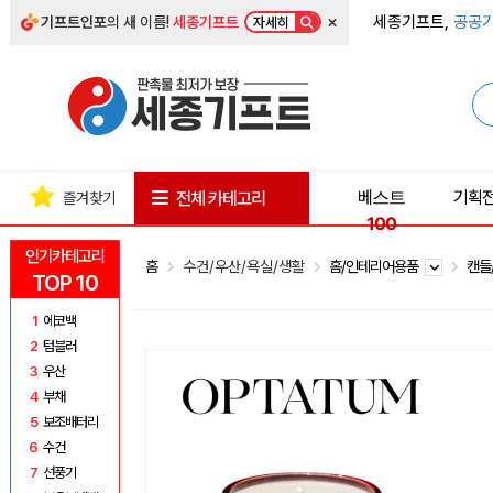
×
세종기프트,
공공기
기프트인포
의 새 이름!
세종기프트
자세히
베스트
기획
전체 카테고리
즐겨찾기
100
인기카테고리
홈
수건/우산/욕실/생활
홈/인테리어용품
캔들
TOP 10
1
에코백
2
텀블러
3
우산
4
부채
5
보조배터리
6
수건
7
선풍기