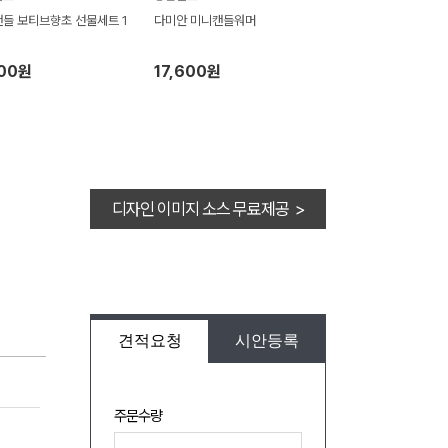
들 보티브향초 선물세트 1
다미안 미니캔들워머
100원
17,600원
디자인 이미지 소스 무료제공 >
견적요청
시안등록
주문수량