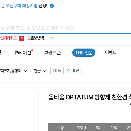
타포린가방
10
관 우선구매 대상기업
선정!
선풍기
1
부채
2
썬캡
3
인기키워드
보온보냉백
4
키캡
5
전
큐레이션
브랜드관
이벤트
THE 전문
우산
6
텀블러
7
/디퓨져/방향제
캔들
쿨토시
8
넥쿨러
9
타포린가방
10
옵타움 OPTATUM 방향제 친환경 
선풍기
1
수량
이하
50
100
2