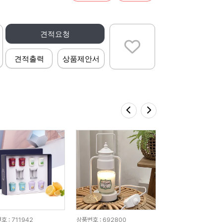
견적요청
견적출력
상품제안서
 : 711942
상품번호 : 692800