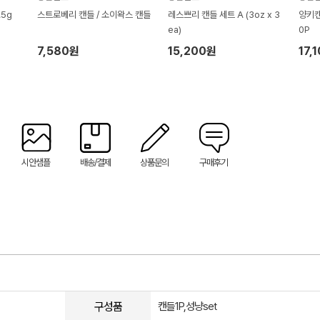
5g
스트로베리 캔들 / 소이왁스 캔들
레스쁘리 캔들 세트 A (3oz x 3
양키캔
ea)
0P
7,580원
15,200원
17,
시안샘플
배송/결제
상품문의
구매후기
구성품
캔들1P,성냥set