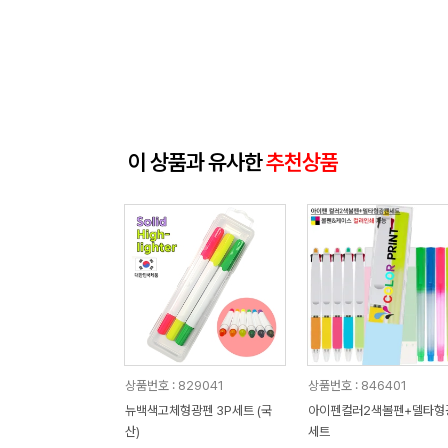
이 상품과 유사한
추천상품
상품번호 : 829041
상품번호 : 846401
뉴백색고체형광펜 3P세트 (국
아이펜컬러2색볼펜+델타형
산)
세트