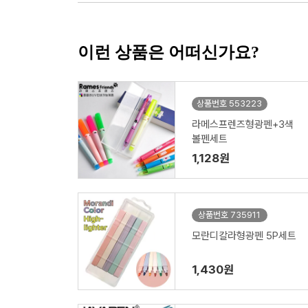
이런 상품은 어떠신가요?
상품번호 553223
라메스프렌즈형광펜+3색
볼펜세트
1,128원
상품번호 735911
모란디칼라형광펜 5P세트
1,430원