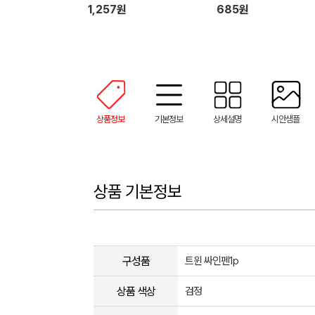
1,257원
685원
상품정보
기본정보
상세설명
시안샘플
상품 기본정보
구성품
트윈 싸인펜1p
상품 색상
검정