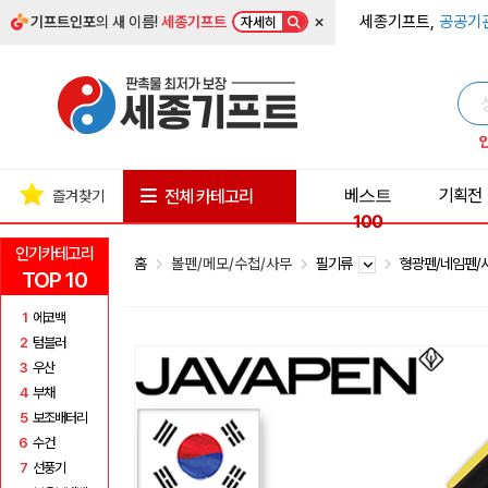
×
세종기프트,
공공기
기프트인포
의 새 이름!
세종기프트
자세히
베스트
기획전
전체 카테고리
즐겨찾기
100
인기카테고리
홈
볼펜/메모/수첩/사무
필기류
형광펜/네임펜
TOP 10
1
에코백
2
텀블러
3
우산
4
부채
5
보조배터리
6
수건
7
선풍기