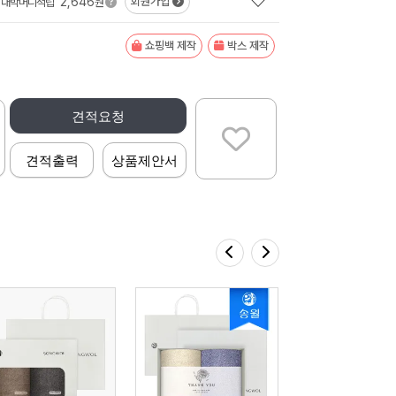
2,646
회원가입
대박머니적립
원
쇼핑백 제작
박스 제작
견적요청
견적출력
상품제안서