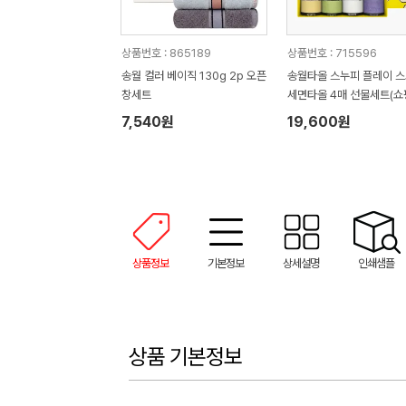
상품번호 : 865189
상품번호 : 715596
송월 컬러 베이직 130g 2p 오픈
송월타올 스누피 플레이 
창세트
세면타올 4매 선물세트(쇼
7,540원
19,600원
상품정보
기본정보
상세설명
인쇄샘플
상품 기본정보