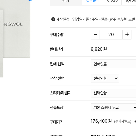
단가
8,820
8,46
견적문의
제작일정 : 영업일기준 1주일~열흘 (발주 후/난이도별
구매수량
8,820
원
판매단가
인쇄 선택
색상 선택
스티커/라벨지
선물포장
176,400
원
(부가세별도)
구매가격