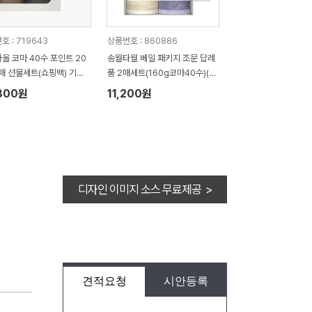
호 : 719643
상품번호 : 860886
올 코마 40수 포인트 20
송월타월 베일 패키지 조문 답례
2매 선물세트(쇼핑백) 기념
품 2매세트(160g코마40수)(쇼
답례품
핑백 증정)
800원
11,200원
디자인 이미지 소스 무료제공 >
견적요청
시안등록