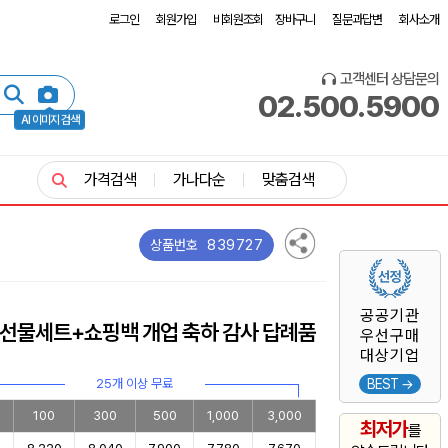
로그인
회원가입
비회원조회
장바구니
질문과답변
회사소개
고객센터 상담문의
02.500.5900
AI 이미지 검색
가격검색
가나다순
맞춤검색
839727
상품번호
공공기관
 선물세트+쇼핑백 개업 축하 감사 답례품
우선구매
대상기업
25개 이상 무료
BEST →
100
300
500
1,000
3,000
최저가
를