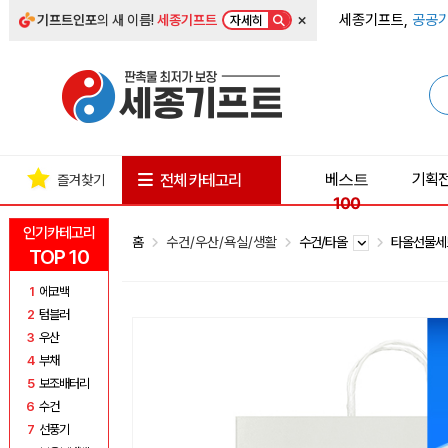
×
세종기프트,
공공기
기프트인포
의 새 이름!
세종기프트
자세히
베스트
기획
전체 카테고리
즐겨찾기
100
인기카테고리
홈
수건/우산/욕실/생활
수건/타올
타올선물
TOP 10
1
에코백
2
텀블러
3
우산
4
부채
5
보조배터리
6
수건
7
선풍기