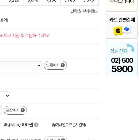
0
8,220
8,040
7,900
7,780
7,670
약속드립니다
단위: 원 부가세별도
카드 간편결제
 상이)
※ 재고 확인 후 주문해 주세요!
상담전화
02) 500
인쇄예시
5900
포장예시
원
+
배송비
5,000
(부가세별도,주문시결제)