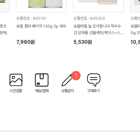
상품번호 : 865191
상품번호 : 845350
상품번
스포츠
송월 컬러 베이직 130g 2p 세트
송월타월 늘 감사합니다 자수수
송월타
핑백)
건 답례품 선물세트(케이스+스
0g 
티커 포함)
수건 
7,980원
5,530원
10,
1
시안샘플
배송/결제
상품문의
구매후기