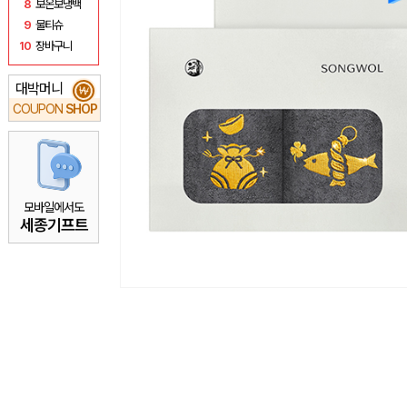
8
보온보냉백
9
물티슈
10
장바구니
대박머니
₩
COUPON
SHOP
모바일에서도
세종기프트