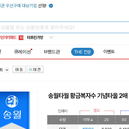
우산
6
관 우선구매 대상기업
선정!
텀블러
7
쿨토시
8
넥쿨러
9
인기키워드
타포린가방
10
선풍기
1
전
큐레이션
브랜드관
이벤트
THE 전문
세트
송월타월 황금복자수 기념타올 2매
별도
인쇄비
수량
이하
20
50