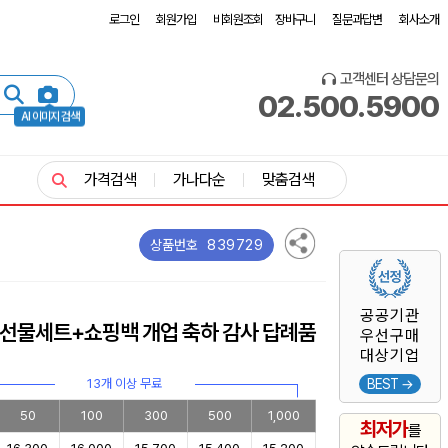
로그인
회원가입
비회원조회
장바구니
질문과답변
회사소개
고객센터 상담문의
02.500.5900
AI 이미지 검색
가격검색
가나다순
맞춤검색
839729
상품번호
공공기관
 선물세트+쇼핑백 개업 축하 감사 답례품
우선구매
대상기업
13개 이상 무료
BEST →
50
100
300
500
1,000
최저가
를