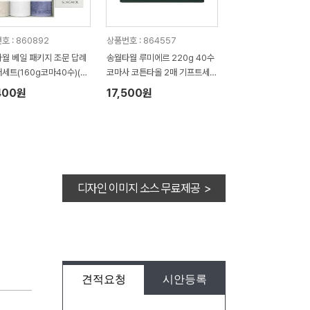
호 : 860892
상품번호 : 864557
월 베일 패키지 조문 답례
송월타월 루미에르 220g 40수
매세트(160g코마40수)(쇼
코마사 코튼타올 2매 기프트세트
증정)
선물 답례품
400원
17,500원
디자인 이미지 소스 무료제공 >
견적요청
시안등록