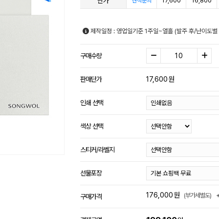
단가
17,600
16,800
견적문의
제작일정 : 영업일기준 1주일~열흘 (발주 후/난이도별
구매수량
17,600
원
판매단가
인쇄 선택
색상 선택
스티커/라벨지
선물포장
176,000
원
(부가세별도)
구매가격