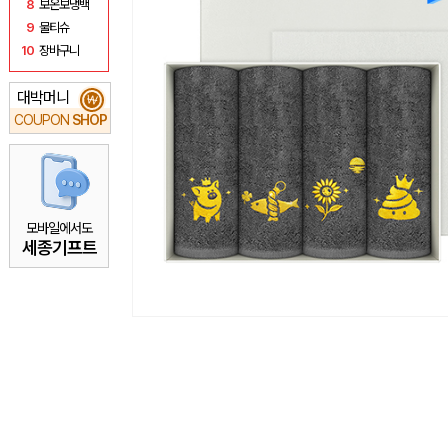
8
보온보냉백
9
물티슈
10
장바구니
대박머니
₩
COUPON
SHOP
모바일에서도
세종기프트