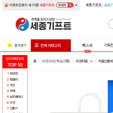
×
세종기프트,
공공기
기프트인포
의 새 이름!
세종기프트
자세히
베스트
기획
전체 카테고리
즐겨찾기
100
인기카테고리
홈
수건/우산/욕실/생활
수건/타올
타올선물
TOP 10
1
에코백
2
텀블러
3
우산
4
부채
5
보조배터리
6
수건
7
선풍기