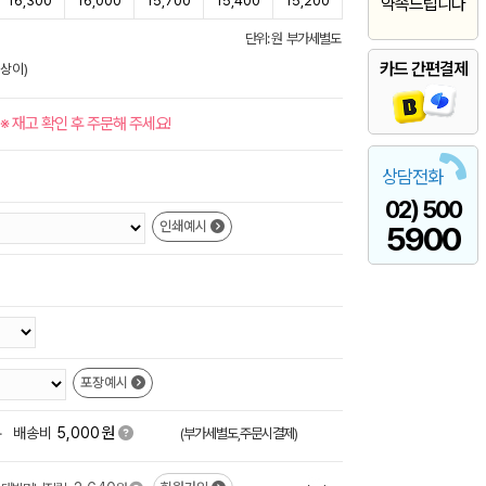
16,300
16,000
15,700
15,400
15,200
약속드립니다
단위: 원 부가세별도
카드 간편결제
 상이)
※ 재고 확인 후 주문해 주세요!
상담전화
02) 500
인쇄예시
5900
포장예시
원
+
배송비
5,000
(부가세별도,주문시결제)