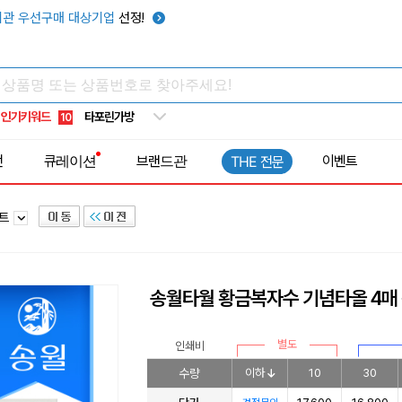
텀블러
7
관 우선구매 대상기업
선정!
쿨토시
8
넥쿨러
9
타포린가방
10
인기키워드
선풍기
1
전
큐레이션
브랜드관
이벤트
THE 전문
세트
송월타월 황금복자수 기념타올 4매
별도
인쇄비
수량
이하
10
30