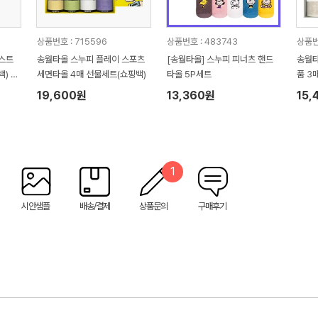
상품번호 : 715596
상품번호 : 483743
상품번
 스트
송월타올 스누피 플레이 스포츠
[송월타올] 스누피 피너츠 핸드
송월타
) 기
세면타올 4매 선물세트(쇼핑백)
타올 5P세트
품 3
핑백 
19,600원
13,360원
15,
1
시안샘플
배송/결제
상품문의
구매후기