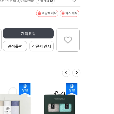
2,640
회원가입
대박머니적립
원
쇼핑백 제작
박스 제작
견적요청
견적출력
상품제안서