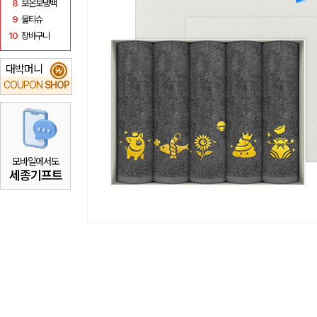
8
보온보냉백
9
물티슈
10
장바구니
대박머니
₩
COUPON
SHOP
모바일에서도
세종기프트