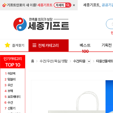
×
세종기프트,
공공기
기프트인포
의 새 이름!
세종기프트
자세히
베스트
기획전
전체 카테고리
즐겨찾기
100
인기카테고리
홈
수건/우산/욕실/생활
수건/타올
타올선물세
TOP 10
1
에코백
2
텀블러
3
우산
4
부채
5
보조배터리
6
수건
7
선풍기