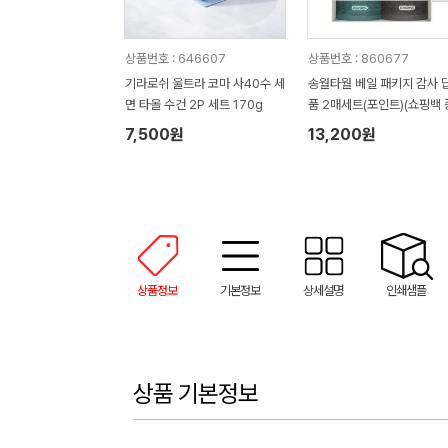
상품번호 : 646607
상품번호 : 860677
기라로쉬 울트라 코마 사40수 세
송월타월 베일 패키지 감사 
면 타올 수건 2P 세트 170g
품 2매세트(포인트)(쇼핑백 
정)
7,500원
13,200원
상품정보
기본정보
상세설명
인쇄샘플
상품 기본정보