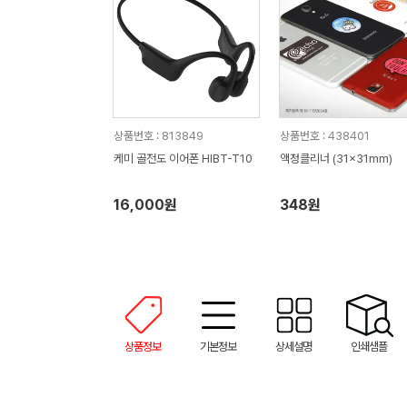
상품번호 : 813849
상품번호 : 438401
케미 골전도 이어폰 HIBT-T10
액정클리너 (31x31mm)
16,000원
348원
상품정보
기본정보
상세설명
인쇄샘플