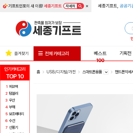
×
세종기프트,
공공기
기프트인포
의 새 이름!
세종기프트
자세히
베스트
기획전
전체 카테고리
즐겨찾기
100
인기카테고리
홈
USB/디지털/가전
스마트폰용품
핸드폰악세
TOP 10
1
에코백
2
텀블러
3
우산
4
부채
5
보조배터리
6
수건
7
선풍기