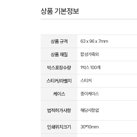
상품 기본정보
상품 규격
63 x 96 x 7mm
상품 재질
합성가죽외
박스포장수량
1박스 100개
스티커/라벨지
스티커
케이스
종이케이스
법적허가사항
해당사항없
인쇄위치크기
30*10mm